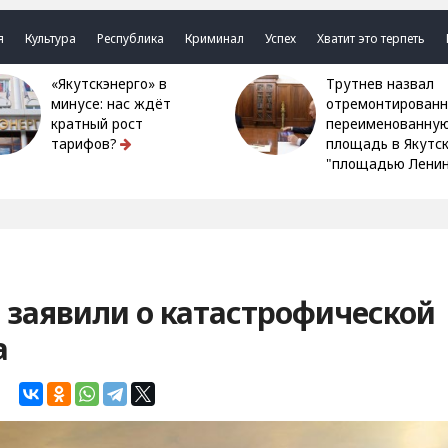
я
Культура
Республика
Криминал
Успех
Хватит это терпеть
«Якутскэнерго» в
Трутнев назвал
минусе: нас ждёт
отремонтированн
кратный рост
переименованну
тарифов?
площадь в Якутс
"площадью Ленин
 заявили о катастрофической
а