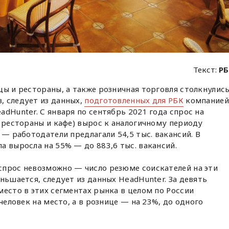
Текст:
РБ
цы и рестораны, а также розничная торговля столкнулис
, следует из данных,
подготовленных для РБК
компанией
dHunter. С января по сентябрь 2021 года спрос на
, рестораны и кафе) вырос к аналогичному периоду
 — работодатели предлагали 54,5 тыс. вакансий. В
а выросла на 55% — до 883,6 тыс. вакансий.
спрос невозможно — число резюме соискателей на эти
ньшается, следует из данных HeadHunter. За девять
место в этих сегментах рынка в целом по России
 человек на место, а в рознице — на 23%, до одного