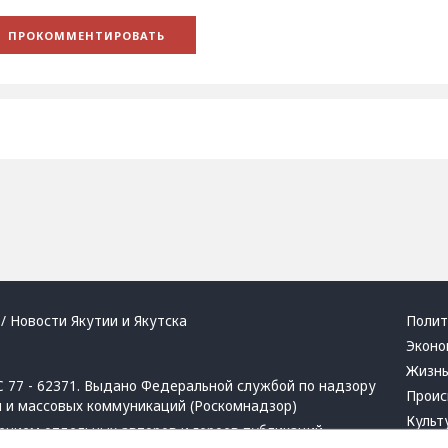
/ Новости Якутии и Якутска
Полит
Эконо
Жизн
 77 - 62371. Выдано Федеральной службой по надзору
Проис
й и массовых коммуникаций (Роскомнадзор)
Культ
ением отдельных авторов и героев публикаций.
Респу