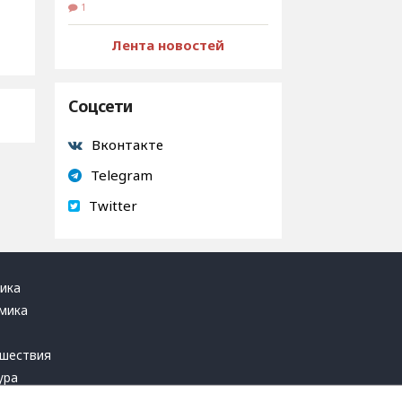
1
Лента новостей
Соцсети
Вконтакте
Telegram
Twitter
ика
мика
ь
шествия
ура
блика