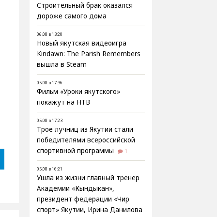
Строительный брак оказался
дороже самого дома
06.08 в 13:20
Новый якутская видеоигра
Kindawn: The Parish Remembers
вышла в Steam
05.08 в 17:36
Фильм «Уроки якутского»
покажут на НТВ
05.08 в 17:23
Трое лучниц из Якутии стали
победителями всероссийской
спортивной программы
1
05.08 в 16:21
Ушла из жизни главный тренер
Академии «Кындыкан»,
президент федерации «Чир
спорт» Якутии, Ирина Данилова