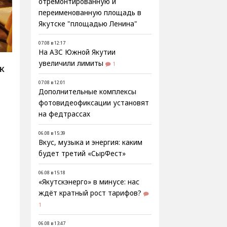
отремонтированную и
переименованную площадь в
Якутске "площадью Ленина"
07.08 в 12:17
На АЗС Южной Якутии
увеличили лимиты
1
К
07.08 в 12:01
ь
Дополнительные комплексы
фотовидеофиксации установят
на федтрассах
06.08 в 15:39
Вкус, музыка и энергия: каким
будет третий «СырФест»
06.08 в 15:18
«Якутскэнерго» в минусе: нас
ждёт кратный рост тарифов?
1
06.08 в 13:47