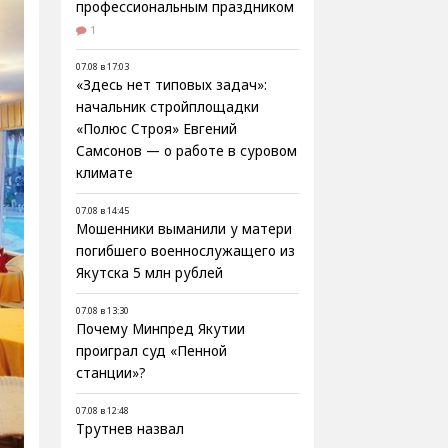
профессиональным праздником
1
07.08 в 17:03
«Здесь нет типовых задач»:
начальник стройплощадки
«Полюс Строя» Евгений
Самсонов — о работе в суровом
климате
07.08 в 14:45
Мошенники выманили у матери
погибшего военнослужащего из
Якутска 5 млн рублей
07.08 в 13:30
Почему Минпред Якутии
проиграл суд «Пенной
станции»?
07.08 в 12:48
Трутнев назвал