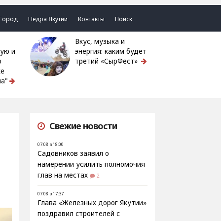
Город
Недра Якутии
Контакты
Поиск
Вкус, музыка и
ую и
энергия: каким будет
ю
третий «СырФест»
ке
а"
Свежие новости
07.08 в 18:00
Садовников заявил о
намерении усилить полномочия
глав на местах
2
07.08 в 17:37
Глава «Железных дорог Якутии»
поздравил строителей с