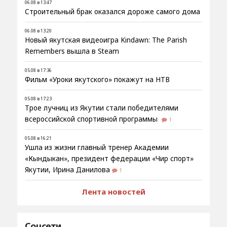
06.08 в 13:47
Строительный брак оказался дороже самого дома
06.08 в 13:20
Новый якутская видеоигра Kindawn: The Parish
Remembers вышла в Steam
05.08 в 17:36
Фильм «Уроки якутского» покажут на НТВ
05.08 в 17:23
Трое лучниц из Якутии стали победителями
всероссийской спортивной программы
1
05.08 в 16:21
Ушла из жизни главный тренер Академии
«Кындыкан», президент федерации «Чир спорт»
Якутии, Ирина Данилова
1
Лента новостей
Соцсети