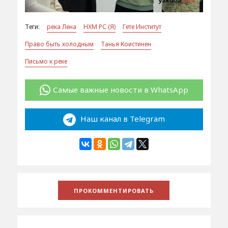
Теги:
река Лена
НХМ РС (Я)
Гете Институт
Право быть холодным
Танья Коистинен
Письмо к реке
Самые важные новости в WhatsApp
Наш канал в Telegram