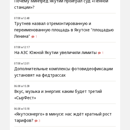
Почему Минпред Якутии проиграл суд «Пенной
станции»?
07.08 в 12:48
Трутнев назвал отремонтированную и
переименованную площадь в Якутске "площадью
Ленина"
1
07.08 в 12:17
На АЗС Южной Якутии увеличили лимиты
1
07.08 в 12:01
Дополнительные комплексы фотовидеофиксации
установят на федтрассах
06.08 в 15:39
Вкус, музыка и энергия: каким будет третий
«СырФест»
06.08 в 15:18
«Якутскэнерго» в минусе: нас ждёт кратный рост
тарифов?
3