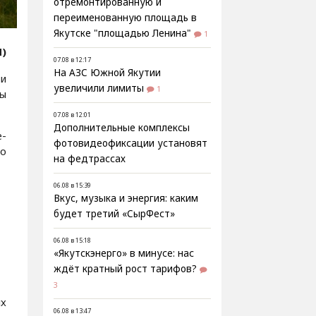
отремонтированную и
переименованную площадь в
Якутске "площадью Ленина"
1
Я)
07.08 в 12:17
На АЗС Южной Якутии
ти
увеличили лимиты
1
ы
07.08 в 12:01
Дополнительные комплексы
е-
фотовидеофиксации установят
по
на федтрассах
06.08 в 15:39
Вкус, музыка и энергия: каким
будет третий «СырФест»
06.08 в 15:18
«Якутскэнерго» в минусе: нас
ждёт кратный рост тарифов?
3
ых
06.08 в 13:47