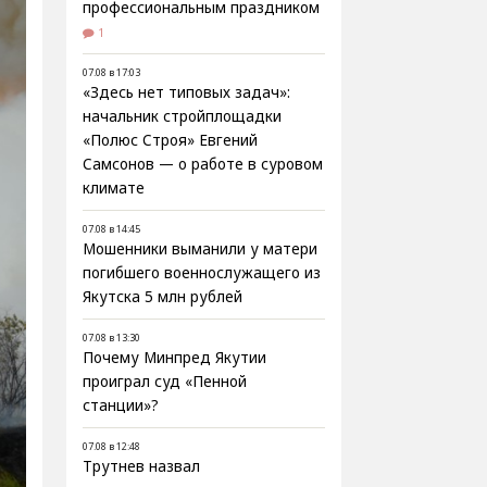
профессиональным праздником
1
07.08 в 17:03
«Здесь нет типовых задач»:
начальник стройплощадки
«Полюс Строя» Евгений
Самсонов — о работе в суровом
климате
07.08 в 14:45
Мошенники выманили у матери
погибшего военнослужащего из
Якутска 5 млн рублей
07.08 в 13:30
Почему Минпред Якутии
проиграл суд «Пенной
станции»?
07.08 в 12:48
Трутнев назвал