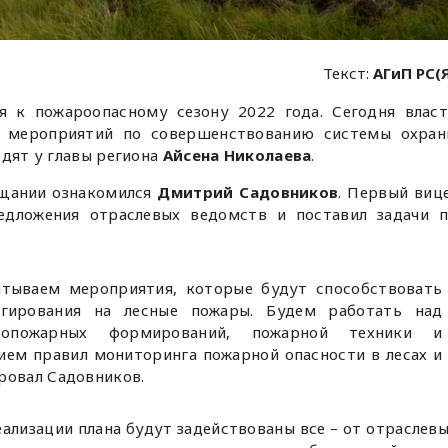
Текст:
АГиП РС(
я к пожароопасному сезону 2022 года. Сегодня влас
м мероприятий по совершенствованию системы охран
дят у главы региона
Айсена Николаева
.
ещании ознакомился
Дмитрий Садовников
. Первый виц
едложения отраслевых ведомств и поставил задачи 
итываем мероприятия, которые будут способствовать
агирования на лесные пожары. Будем работать над
есопожарных формирований, пожарной техники и
ием правил мониторинга пожарной опасности в лесах и
ровал Садовников.
ализации плана будут задействованы все – от отраслев