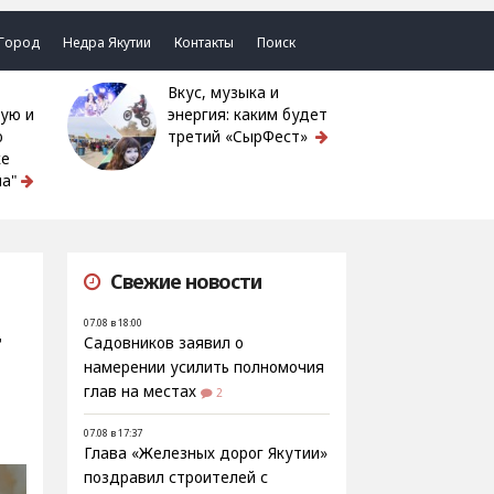
Город
Недра Якутии
Контакты
Поиск
Вкус, музыка и
ую и
энергия: каким будет
ю
третий «СырФест»
ке
а"
Свежие новости
07.08 в 18:00
т
Садовников заявил о
намерении усилить полномочия
глав на местах
2
07.08 в 17:37
Глава «Железных дорог Якутии»
поздравил строителей с