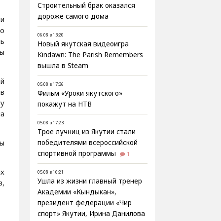
Строительный брак оказался
дороже самого дома
ли
го
06.08 в 13:20
ть
Новый якутская видеоигра
ты
Kindawn: The Parish Remembers
вышла в Steam
ой
05.08 в 17:36
 в
Фильм «Уроки якутского»
у
покажут на НТВ
а
05.08 в 17:23
Трое лучниц из Якутии стали
ны
победителями всероссийской
спортивной программы
1
ых
05.08 в 16:21
Ушла из жизни главный тренер
,
Академии «Кындыкан»,
президент федерации «Чир
спорт» Якутии, Ирина Данилова