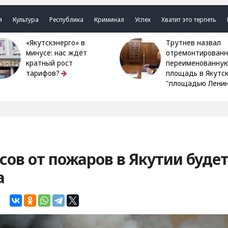
я
Культура
Республика
Криминал
Успех
Хватит это терпеть
«Якутскэнерго» в
Трутнев назвал
минусе: нас ждёт
отремонтированн
кратный рост
переименованну
тарифов?
площадь в Якутс
"площадью Ленин
сов от пожаров в Якутии буде
а