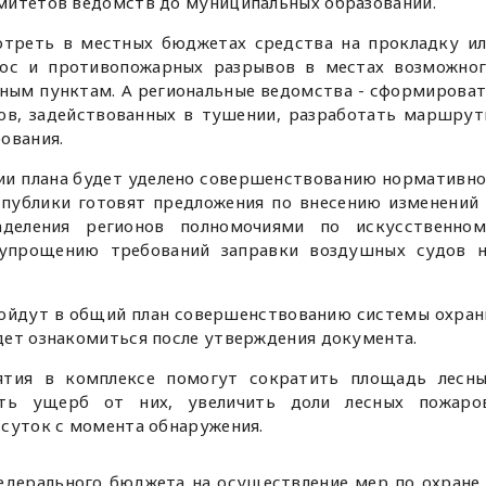
митетов ведомств до муниципальных образований.
треть в местных бюджетах средства на прокладку и
лос и противопожарных разрывов в местах возможно
нным пунктам. А региональные ведомства - сформирова
ов, задействованных в тушении, разработать маршру
ования.
ии плана будет уделено совершенствованию нормативн
спублики готовят предложения по внесению изменений
деления регионов полномочиями по искусственном
 упрощению требований заправки воздушных судов н
войдут в общий план совершенствованию системы охра
дет ознакомиться после утверждения документа.
ятия в комплексе помогут сократить площадь лесн
ть ущерб от них, увеличить доли лесных пожаров
 суток с момента обнаружения.
федерального бюджета на осуществление мер по охране