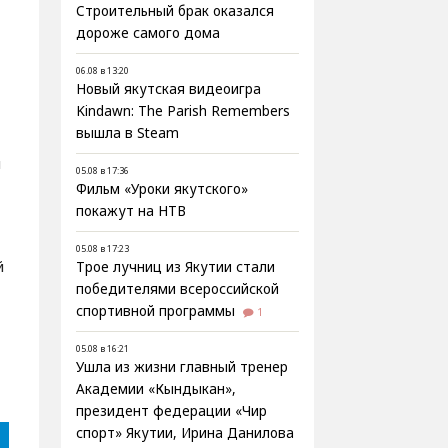
Строительный брак оказался
дороже самого дома
06.08 в 13:20
Новый якутская видеоигра
Kindawn: The Parish Remembers
вышла в Steam
ы
05.08 в 17:36
Фильм «Уроки якутского»
покажут на НТВ
05.08 в 17:23
й
Трое лучниц из Якутии стали
победителями всероссийской
спортивной программы
1
-
05.08 в 16:21
Ушла из жизни главный тренер
Академии «Кындыкан»,
президент федерации «Чир
спорт» Якутии, Ирина Данилова