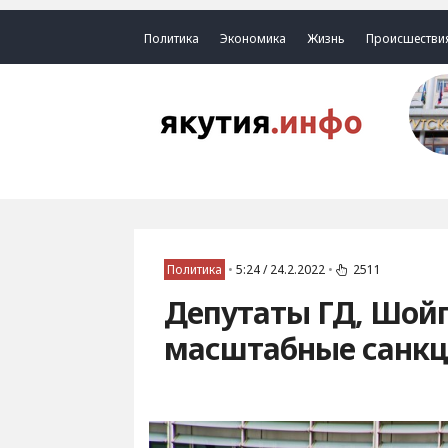
Политика
Экономика
Жизнь
Происшестви
Политика
•
5:24 / 24.2.2022
•
2511
Депутаты ГД, Шойгу
масштабные санкц