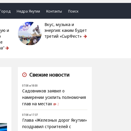
Город
Недра Якутии
Контакты
Поиск
Вкус, музыка и
ую и
энергия: каким будет
ю
третий «СырФест»
ке
а"
Свежие новости
07.08 в 18:00
Садовников заявил о
намерении усилить полномочия
глав на местах
2
07.08 в 17:37
Глава «Железных дорог Якутии»
поздравил строителей с