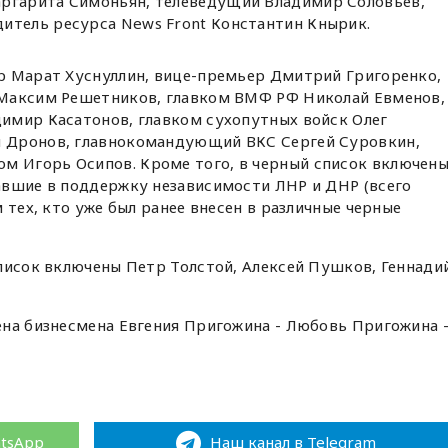
аргарита Симоньян, телеведущий Владимир Соловьев,
итель ресурса News Front Константин Кнырик.
р Марат Хуснуллин, вице-премьер Дмитрий Григоренко,
 Максим Решетников, главком ВМФ РФ Николай Евменов,
имир Касатонов, главком сухопутных войск Олег
 Дронов, главнокомандующий ВКС Сергей Суровкин,
 Игорь Осипов. Кроме того, в черный список включен
авшие в поддержку независимости ЛНР и ДНР (всего
 тех, кто уже был ранее внесен в различные черные
писок включены Петр Толстой, Алексей Пушков, Геннади
ена бизнесмена Евгения Пригожина - Любовь Пригожина 
atsApp
Наш канал в Telegram