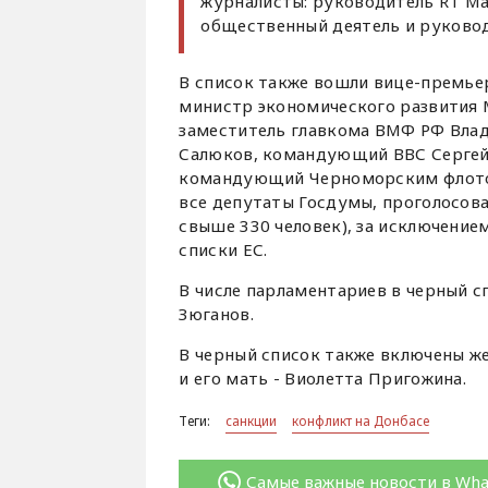
журналисты: руководитель RT М
общественный деятель и руковод
В список также вошли вице-премье
министр экономического развития
заместитель главкома ВМФ РФ Влад
Салюков, командующий ВВС Сергей
командующий Черноморским флотом
все депутаты Госдумы, проголосов
свыше 330 человек), за исключением
списки ЕС.
В числе парламентариев в черный с
Зюганов.
В черный список также включены ж
и его мать - Виолетта Пригожина.
Теги:
санкции
конфликт на Донбасе
Самые важные новости в Wh