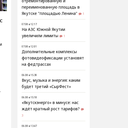
отремонтированную и
переименованную площадь в
Якутске "площадью Ленина"
1
С
07.08 в 12:17
На АЗС Южной Якутии
увеличили лимиты
1
и
07.08 в 12:01
Дополнительные комплексы
фотовидеофиксации установят
на федтрассах
06.08 в 15:39
Вкус, музыка и энергия: каким
будет третий «СырФест»
.
06.08 в 15:18
«Якутскэнерго» в минусе: нас
ждёт кратный рост тарифов?
3
06.08 в 13:47