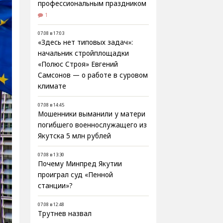
профессиональным праздником
1
07.08 в 17:03
«Здесь нет типовых задач»:
начальник стройплощадки
«Полюс Строя» Евгений
Самсонов — о работе в суровом
климате
07.08 в 14:45
Мошенники выманили у матери
погибшего военнослужащего из
Якутска 5 млн рублей
07.08 в 13:30
Почему Минпред Якутии
проиграл суд «Пенной
станции»?
07.08 в 12:48
Трутнев назвал