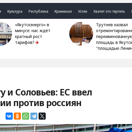
я
Культура
Республика
Криминал
Успех
Хватит это терпеть
«Якутскэнерго» в
Трутнев назвал
минусе: нас ждёт
отремонтированн
кратный рост
переименованну
тарифов?
площадь в Якутс
"площадью Ленин
 и Соловьев: ЕС ввел
ии против россиян