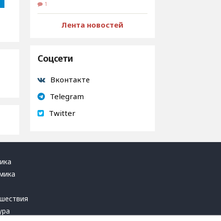
1
Лента новостей
Соцсети
Вконтакте
Telegram
Twitter
ика
мика
ь
шествия
ура