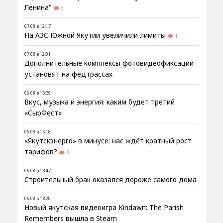
Ленина"
3
07.08 в 12:17
На АЗС Южной Якутии увеличили лимиты
1
07.08 в 12:01
Дополнительные комплексы фотовидеофиксации
установят на федтрассах
06.08 в 15:39
Вкус, музыка и энергия: каким будет третий
«СырФест»
06.08 в 15:18
«Якутскэнерго» в минусе: нас ждёт кратный рост
тарифов?
3
06.08 в 13:47
Строительный брак оказался дороже самого дома
06.08 в 13:20
Новый якутская видеоигра Kindawn: The Parish
Remembers вышла в Steam