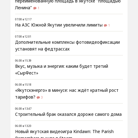
переименованную площадь в Якутске "площадью
Ленина"
1
07.08 в 12:17
На АЗС Южной Якутии увеличили лимиты
1
07.08 в 12:01
Дополнительные комплексы фотовидеофиксации
установят на федтрассах
06.08 в 15:39
Вкус, музыка и энергия: каким будет третий
«СырФест»
06.08 в 15:18
«Якутскэнерго» в минусе: нас ждёт кратный рост
тарифов?
3
06.08 в 13:47
Строительный брак оказался дороже самого дома
06.08 в 13:20
Новый якутская видеоигра Kindawn: The Parish