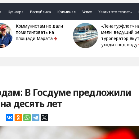
я
Культура
Республика
Криминал
Успех
Хватит это терпеть
Коммунистам не дали
«Ленатурфлот» на
помитинговать на
мели: ведущий р
площади Марата
туроператор Яку
уходит под воду
годам: В Госдуме предложили
на десять лет