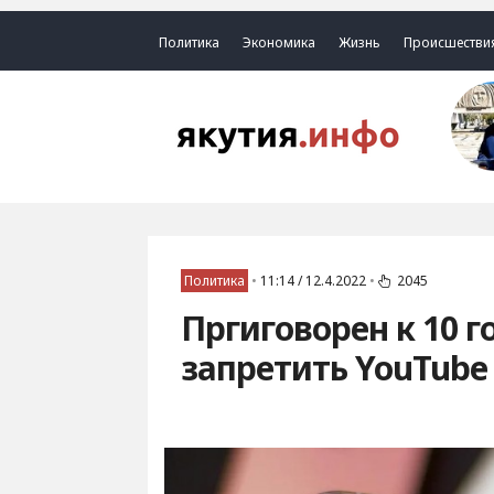
Политика
Экономика
Жизнь
Происшестви
Политика
•
11:14 / 12.4.2022
•
2045
Пргиговорен к 10 
запретить YouTube 