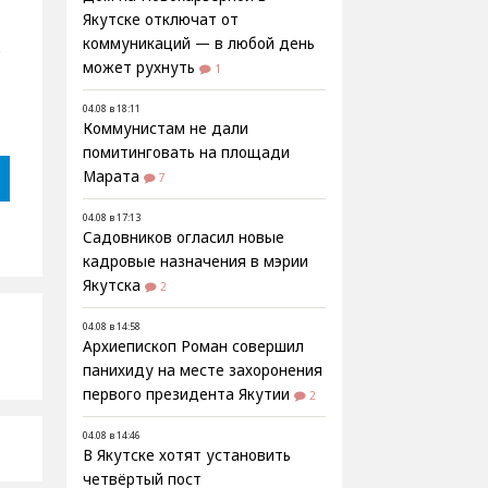
Якутске отключат от
коммуникаций — в любой день
е
может рухнуть
1
04.08 в 18:11
Коммунистам не дали
помитинговать на площади
Марата
7
04.08 в 17:13
Садовников огласил новые
кадровые назначения в мэрии
Якутска
2
04.08 в 14:58
Архиепископ Роман совершил
панихиду на месте захоронения
первого президента Якутии
2
04.08 в 14:46
В Якутске хотят установить
четвёртый пост