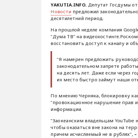
YAKUTIA.INFO.
Депутат Госдумы от
Новости
предложил законодательно 
десятилетний период.
На прошлой неделе компания Google
"Дума ТВ" на видеохостинге.Роском
восстановить доступ к каналу и об
"Я намерен предложить руководс
законодательном запрете работы
на десять лет. Даже если через го
их место быстро займут наши оте
По мнению Черняка, блокировку кан
"провокационное нарушение прав и
информации.
"Заокеанским владельцам YouTube не
чтобы оказаться вне закона на тер
причем исчисляемый не в рублях",
–