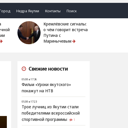
Город
Недра Якутии
Контакты
Поиск
Кремлёвские сигналы:
ечной
о чём говорит встреча
тии
Путина с
Маринычевым
Свежие новости
05.08 в 17:36
Фильм «Уроки якутского»
покажут на НТВ
05.08 в 17:23
Трое лучниц из Якутии стали
победителями всероссийской
спортивной программы
1