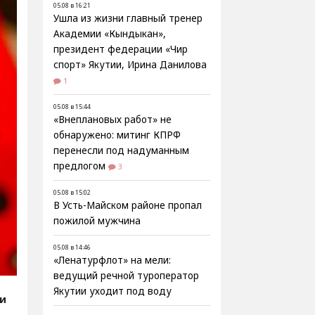
05.08 в 16:21
Ушла из жизни главный тренер
Академии «Кындыкан»,
президент федерации «Чир
спорт» Якутии, Ирина Данилова
1
05.08 в 15:44
«Внеплановых работ» не
обнаружено: митинг КПРФ
перенесли под надуманным
предлогом
3
05.08 в 15:02
В Усть-Майском районе пропал
пожилой мужчина
05.08 в 14:46
«Ленатурфлот» на мели:
ведущий речной туроператор
Якутии уходит под воду
ти