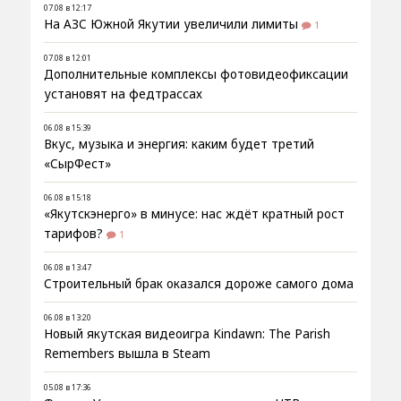
07.08 в 12:17
На АЗС Южной Якутии увеличили лимиты
1
07.08 в 12:01
Дополнительные комплексы фотовидеофиксации
установят на федтрассах
06.08 в 15:39
Вкус, музыка и энергия: каким будет третий
«СырФест»
06.08 в 15:18
«Якутскэнерго» в минусе: нас ждёт кратный рост
тарифов?
1
06.08 в 13:47
Строительный брак оказался дороже самого дома
06.08 в 13:20
Новый якутская видеоигра Kindawn: The Parish
Remembers вышла в Steam
05.08 в 17:36