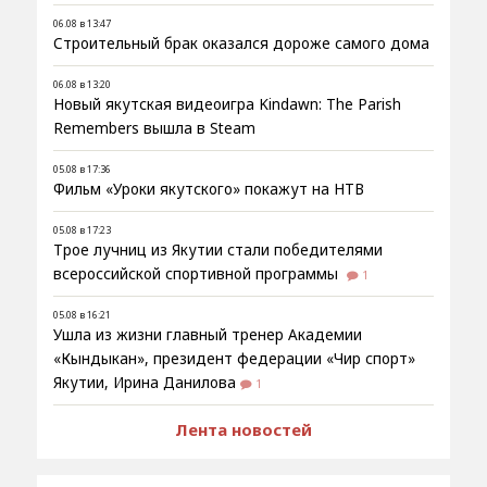
06.08 в 13:47
Строительный брак оказался дороже самого дома
06.08 в 13:20
Новый якутская видеоигра Kindawn: The Parish
Remembers вышла в Steam
05.08 в 17:36
Фильм «Уроки якутского» покажут на НТВ
05.08 в 17:23
Трое лучниц из Якутии стали победителями
всероссийской спортивной программы
1
05.08 в 16:21
Ушла из жизни главный тренер Академии
«Кындыкан», президент федерации «Чир спорт»
Якутии, Ирина Данилова
1
Лента новостей