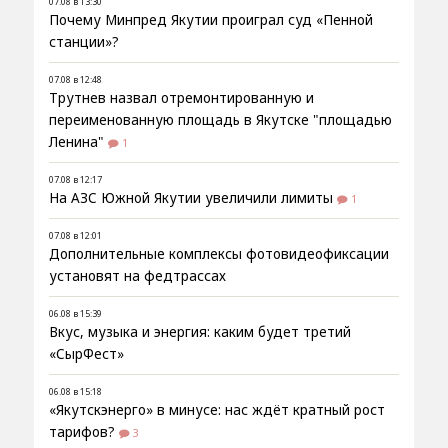
07.08 в 13:30
Почему Минпред Якутии проиграл суд «Пенной
станции»?
07.08 в 12:48
Трутнев назвал отремонтированную и
переименованную площадь в Якутске "площадью
Ленина"
1
07.08 в 12:17
На АЗС Южной Якутии увеличили лимиты
1
07.08 в 12:01
Дополнительные комплексы фотовидеофиксации
установят на федтрассах
06.08 в 15:39
Вкус, музыка и энергия: каким будет третий
«СырФест»
06.08 в 15:18
«Якутскэнерго» в минусе: нас ждёт кратный рост
тарифов?
3