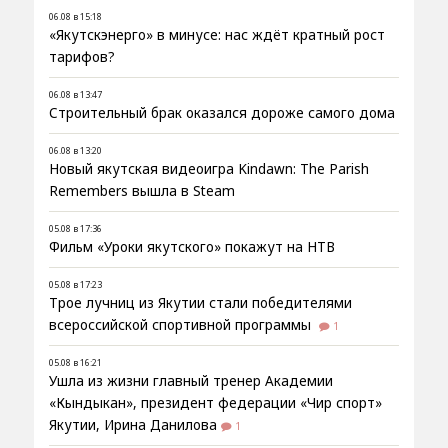
06.08 в 15:18
«Якутскэнерго» в минусе: нас ждёт кратный рост
тарифов?
06.08 в 13:47
Строительный брак оказался дороже самого дома
06.08 в 13:20
Новый якутская видеоигра Kindawn: The Parish
Remembers вышла в Steam
05.08 в 17:36
Фильм «Уроки якутского» покажут на НТВ
05.08 в 17:23
Трое лучниц из Якутии стали победителями
всероссийской спортивной программы
1
05.08 в 16:21
Ушла из жизни главный тренер Академии
«Кындыкан», президент федерации «Чир спорт»
Якутии, Ирина Данилова
1