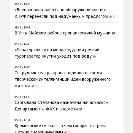
05.08 в 15:44
«Внеплановых работ» не обнаружено: митинг
КПРФ перенесли под надуманным предлогом
3
05.08 в 15:02
В Усть-Майском районе пропал пожилой мужчина
05.08 в 14:46
«Ленатурфлот» на мели: ведущий речной
туроператор Якутии уходит под воду
1
05.08 в 14:08
Сотрудник театра пропагандировал среди
творческой интеллигенции идеи вооруженного
мятежа
1
05.08 в 13:30
Саргылана Степанова назначена начальником
Департамента ЖКХ и энергетики
05.08 в 12:51
Кремлёвские сигналы: о чём говорит встреча
Путина с Маринычевым
7