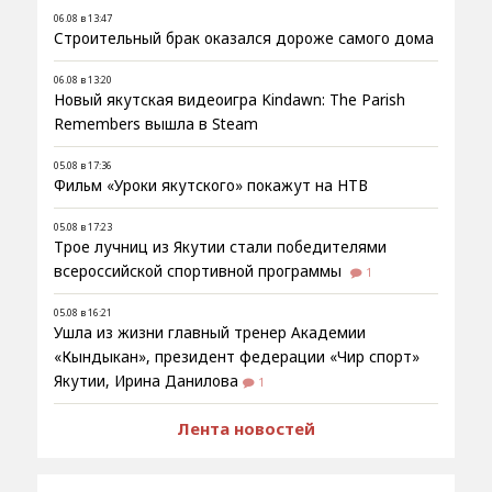
06.08 в 13:47
Строительный брак оказался дороже самого дома
06.08 в 13:20
Новый якутская видеоигра Kindawn: The Parish
Remembers вышла в Steam
05.08 в 17:36
Фильм «Уроки якутского» покажут на НТВ
05.08 в 17:23
Трое лучниц из Якутии стали победителями
всероссийской спортивной программы
1
05.08 в 16:21
Ушла из жизни главный тренер Академии
«Кындыкан», президент федерации «Чир спорт»
Якутии, Ирина Данилова
1
Лента новостей