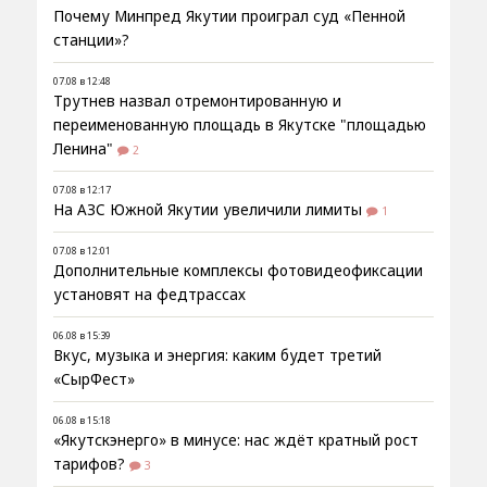
Почему Минпред Якутии проиграл суд «Пенной
станции»?
07.08 в 12:48
Трутнев назвал отремонтированную и
переименованную площадь в Якутске "площадью
Ленина"
2
07.08 в 12:17
На АЗС Южной Якутии увеличили лимиты
1
07.08 в 12:01
Дополнительные комплексы фотовидеофиксации
установят на федтрассах
06.08 в 15:39
Вкус, музыка и энергия: каким будет третий
«СырФест»
06.08 в 15:18
«Якутскэнерго» в минусе: нас ждёт кратный рост
тарифов?
3