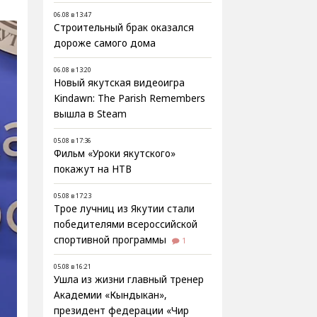
06.08 в 13:47
Строительный брак оказался
дороже самого дома
06.08 в 13:20
Новый якутская видеоигра
Kindawn: The Parish Remembers
вышла в Steam
05.08 в 17:36
Фильм «Уроки якутского»
покажут на НТВ
05.08 в 17:23
Трое лучниц из Якутии стали
победителями всероссийской
спортивной программы
1
05.08 в 16:21
Ушла из жизни главный тренер
Академии «Кындыкан»,
президент федерации «Чир