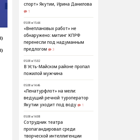
спорт» Якутии, Ирина Данилова
1
05.08 в 15:44
«Внеплановых работ» не
обнаружено: митинг КПРФ
Я)
перенесли под надуманным
предлогом
Я)
3
05.08 в 15:02
В Усть-Майском районе пропал
пожилой мужчина
05.08 в 14:46
«Ленатурфлот» на мели:
ведущий речной туроператор
Якутии уходит под воду
1
05.08 в 14:08
Сотрудник театра
пропагандировал среди
творческой интеллигенции