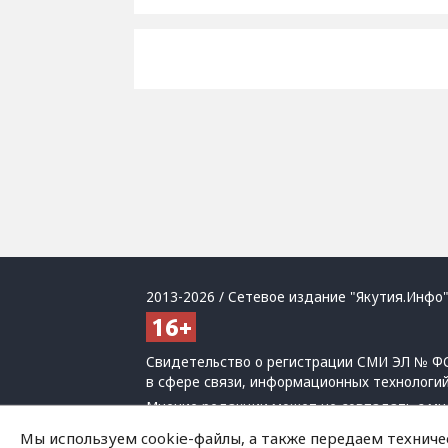
2013-2026 / Сетевое издание "Якутия.Инфо"
Свидетельство о регистрации СМИ ЭЛ № ФС
в сфере связи, информационных технологи
Мнение редакции может не совпадать с мн
При использовании материалов обязательна
Мы используем cookie-файлы, а также передаем техниче