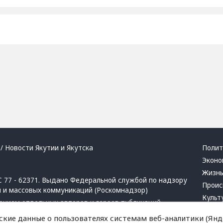
/ Новости Якутии и Якутска
Полит
Эконо
Жизн
 77 - 62371. Выдано Федеральной службой по надзору
Проис
й и массовых коммуникаций (Роскомнадзор)
Культ
ением отдельных авторов и героев публикаций.
Респу
 активная ссылка на сайт.
ские данные о пользователях системам веб-аналитики (Янде
Крим