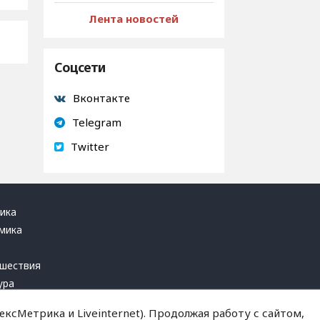
Лента новостей
Соцсети
Вконтакте
Telegram
Twitter
ика
мика
ь
шествия
ура
блика
ксМетрика и Liveinternet). Продолжая работу с сайтом,
инал