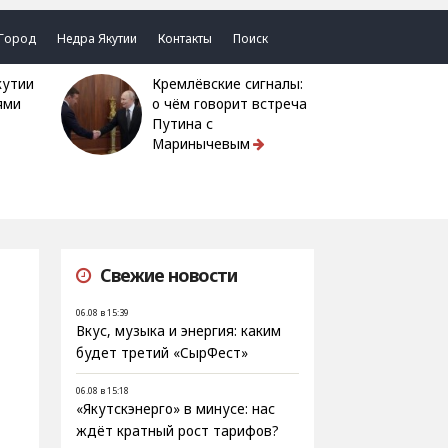
Город
Недра Якутии
Контакты
Поиск
Кремлёвские сигналы:
ями
о чём говорит встреча
Путина с
Маринычевым
Свежие новости
06.08 в 15:39
Вкус, музыка и энергия: каким
будет третий «СырФест»
06.08 в 15:18
«Якутскэнерго» в минусе: нас
ждёт кратный рост тарифов?