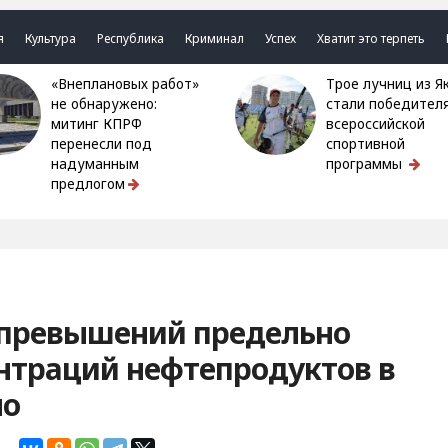
я
Культура
Республика
Криминал
Успех
Хватит это терпеть
«Внеплановых работ»
Трое лучниц из Якутии
не обнаружено:
стали победител
митинг КПРФ
всероссийской
перенесли под
спортивной
надуманным
программы
предлогом
 превышений предельно
нтраций нефтепродуктов в
но