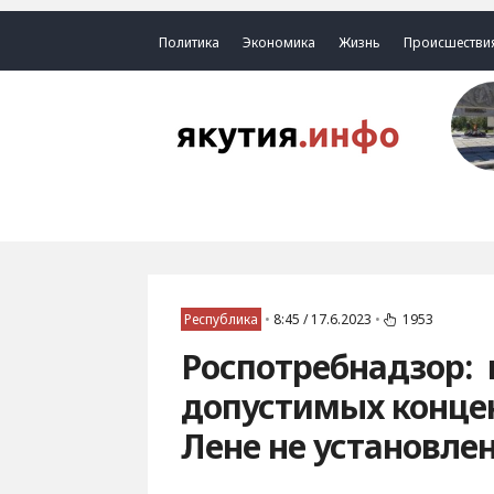
Политика
Экономика
Жизнь
Происшестви
Республика
•
8:45 / 17.6.2023
•
1953
Роспотребнадзор:
допустимых конце
Лене не установле