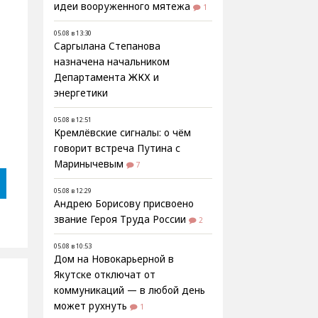
идеи вооруженного мятежа
1
05.08 в 13:30
Саргылана Степанова
назначена начальником
Департамента ЖКХ и
энергетики
05.08 в 12:51
Кремлёвские сигналы: о чём
говорит встреча Путина с
Маринычевым
7
05.08 в 12:29
Андрею Борисову присвоено
звание Героя Труда России
2
05.08 в 10:53
Дом на Новокарьерной в
Якутске отключат от
коммуникаций — в любой день
может рухнуть
1