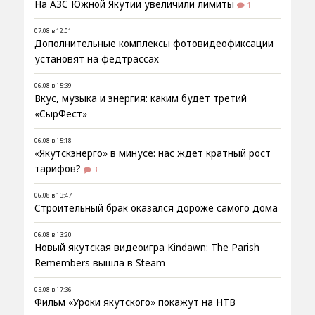
На АЗС Южной Якутии увеличили лимиты
1
07.08 в 12:01
Дополнительные комплексы фотовидеофиксации
установят на федтрассах
06.08 в 15:39
Вкус, музыка и энергия: каким будет третий
«СырФест»
06.08 в 15:18
«Якутскэнерго» в минусе: нас ждёт кратный рост
тарифов?
3
06.08 в 13:47
Строительный брак оказался дороже самого дома
06.08 в 13:20
Новый якутская видеоигра Kindawn: The Parish
Remembers вышла в Steam
05.08 в 17:36
Фильм «Уроки якутского» покажут на НТВ