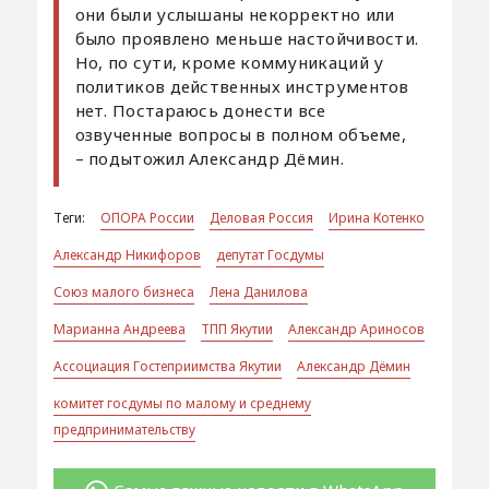
они были услышаны некорректно или
было проявлено меньше настойчивости.
Но, по сути, кроме коммуникаций у
политиков действенных инструментов
нет. Постараюсь донести все
озвученные вопросы в полном объеме,
– подытожил Александр Дёмин.
Теги:
ОПОРА России
Деловая Россия
Ирина Котенко
Александр Никифоров
депутат Госдумы
Союз малого бизнеса
Лена Данилова
Марианна Андреева
ТПП Якутии
Александр Ариносов
Ассоциация Гостеприимства Якутии
Александр Дёмин
комитет госдумы по малому и среднему
предпринимательству