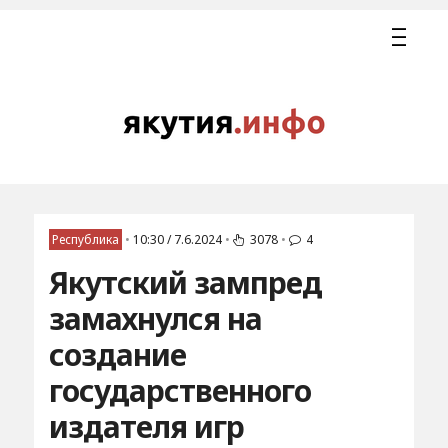
Республика
•
10:30 / 7.6.2024
•
3078
•
4
Якутский зампред
замахнулся на
создание
государственного
издателя игр