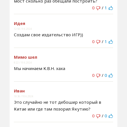
мост сколько раз обещали построить?
0
/
1
Идея
12:50 / 9.6.2024
Создам свое издательство ИГР))
0
/
1
Мимо шел
8:22 / 10.6.2024
Мы начинаем К.В.Н. хаха
0
/
0
Иван
18:36 / 10.6.2024
Это случайно не тот дебошир который в
Китае или где там позорил Якутию?
0
/
0