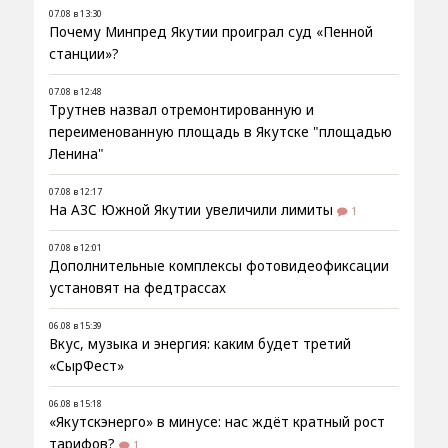
07.08 в 13:30
Почему Минпред Якутии проиграл суд «Пенной
станции»?
07.08 в 12:48
Трутнев назвал отремонтированную и
переименованную площадь в Якутске "площадью
Ленина"
07.08 в 12:17
На АЗС Южной Якутии увеличили лимиты
1
07.08 в 12:01
Дополнительные комплексы фотовидеофиксации
установят на федтрассах
06.08 в 15:39
Вкус, музыка и энергия: каким будет третий
«СырФест»
06.08 в 15:18
«Якутскэнерго» в минусе: нас ждёт кратный рост
тарифов?
1