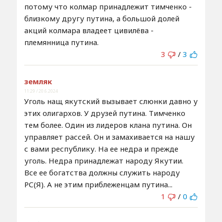
потому что колмар принадлежит тимченко -
близкому другу путина, а большой долей
акций колмара владеет цивилёва -
племянница путина.
3
/
3
земляк
11:29 / 20.6.2024
Уголь нащ якутский вызывает слюнки давно у
этих олигархов. У друзей путина. Тимченко
тем более. Один из лидеров клана путина. Он
управляет рассей. Он и замахивается на нашу
с вами республику. На ее недра и прежде
уголь. Недра принадлежат народу Якутии.
Все ее богатства должны служить народу
РС(Я). А не этим приблеженцам путина...
1
/
0