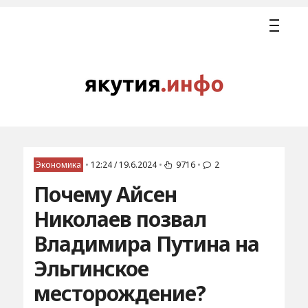
Экономика
•
12:24 / 19.6.2024
•
9716
•
2
Почему Айсен
Николаев позвал
Владимира Путина на
Эльгинское
месторождение?