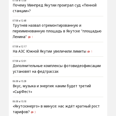
07.08 в 13:30
Почему Минпред Якутии проиграл суд «Пенной
станции»?
07.08 в 12:48
Трутнев назвал отремонтированную и
переименованную площадь в Якутске "площадью
Ленина"
1
07.08 в 12:17
На АЗС Южной Якутии увеличили лимиты
1
07.08 в 12:01
Дополнительные комплексы фотовидеофиксации
установят на федтрассах
06.08 в 15:39
Вкус, музыка и энергия: каким будет третий
«СырФест»
06.08 в 15:18
«Якутскэнерго» в минусе: нас ждёт кратный рост
тарифов?
3