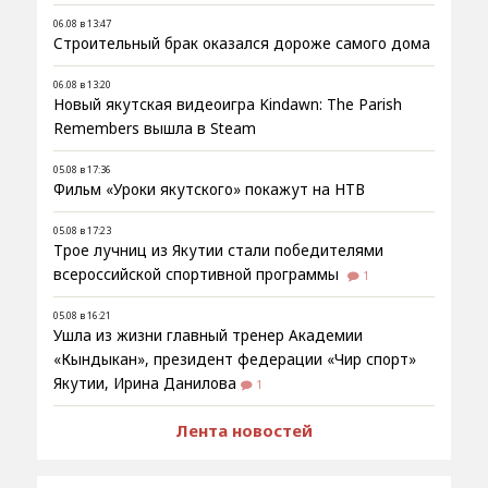
06.08 в 13:47
Строительный брак оказался дороже самого дома
06.08 в 13:20
Новый якутская видеоигра Kindawn: The Parish
Remembers вышла в Steam
05.08 в 17:36
Фильм «Уроки якутского» покажут на НТВ
05.08 в 17:23
Трое лучниц из Якутии стали победителями
всероссийской спортивной программы
1
05.08 в 16:21
Ушла из жизни главный тренер Академии
«Кындыкан», президент федерации «Чир спорт»
Якутии, Ирина Данилова
1
Лента новостей