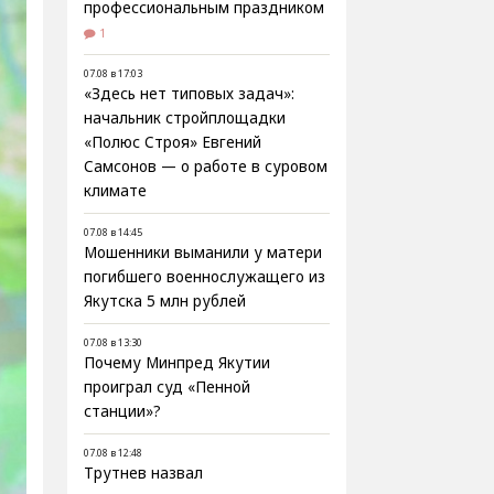
профессиональным праздником
1
07.08 в 17:03
«Здесь нет типовых задач»:
начальник стройплощадки
«Полюс Строя» Евгений
Самсонов — о работе в суровом
климате
07.08 в 14:45
Мошенники выманили у матери
погибшего военнослужащего из
Якутска 5 млн рублей
07.08 в 13:30
Почему Минпред Якутии
проиграл суд «Пенной
станции»?
07.08 в 12:48
Трутнев назвал