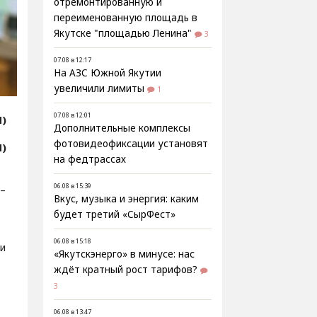
отремонтированную и
переименованную площадь в
Якутске "площадью Ленина"
3
07.08 в 12:17
На АЗС Южной Якутии
увеличили лимиты
1
07.08 в 12:01
Я)
Дополнительные комплексы
фотовидеофиксации установят
Я)
на федтрассах
06.08 в 15:39
 –
Вкус, музыка и энергия: каким
будет третий «СырФест»
06.08 в 15:18
и
«Якутскэнерго» в минусе: нас
ждёт кратный рост тарифов?
3
06.08 в 13:47