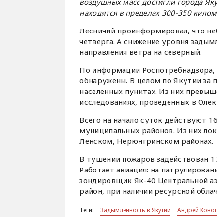
воздушных масс достигли города Як
находятся в пределах 300-350 килом
Лесничий проинформировал, что не
четверга. А снижение уровня задым
направления ветра на северный.
По информации Роспотребнадзора, 
обнаружены. В целом по Якутии за 
населенных пунктах. Из них превы
исследованиях, проведенных в Оле
Всего на начало суток действуют 1
муниципальных районов. Из них ло
Ленском, Нерюнгринском районах.
В тушении пожаров задействован 17
Работает авиация: на патрулировани
зондировщик Як-40 Центральной аэ
район, при наличии ресурсной обла
Теги:
Задымленность в Якутии
Андрей Коно