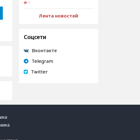
1
Лента новостей
Соцсети
Вконтакте
Telegram
Twitter
ика
мика
ь