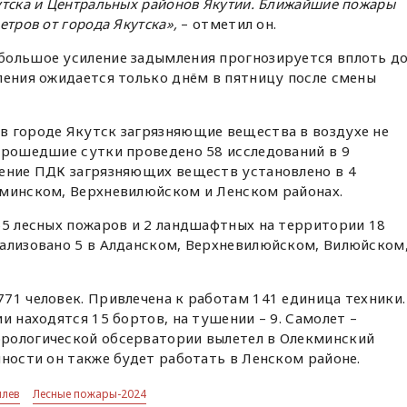
утска и Центральных районов Якутии. Ближайшие пожары
етров от города Якутска»,
– отметил он.
большое усиление задымления прогнозируется вплоть д
ления ожидается только днём в пятницу после смены
в городе Якутск загрязняющие вещества в воздухе не
прошедшие сутки проведено 58 исследований в 9
шение ПДК загрязняющих веществ установлено в 4
кминском, Верхневилюйском и Ленском районах.
65 лесных пожаров и 2 ландшафтных на территории 18
кализовано 5 в Алданском, Верхневилюйском, Вилюйском
71 человек. Привлечена к работам 141 единица техники.
и находятся 15 бортов, на тушении – 9. Самолет –
рологической обсерватории вылетел в Олекминский
чности он также будет работать в Ленском районе.
плев
Лесные пожары-2024