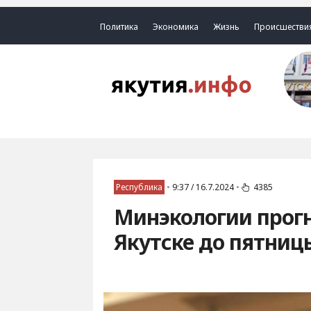
Политика
Экономика
Жизнь
Происшестви
Республика
•
9:37 / 16.7.2024
•
4385
Минэкологии прог
Якутске до пятниц