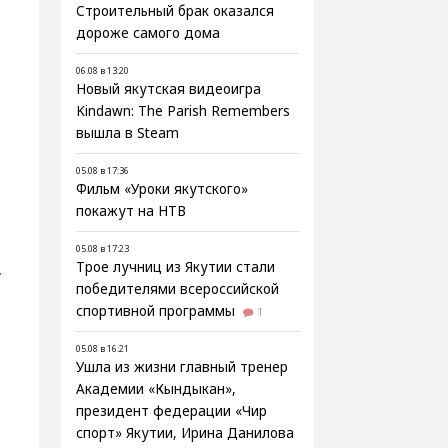
Строительный брак оказался
дороже самого дома
о
06.08 в 13:20
Новый якутская видеоигра
Kindawn: The Parish Remembers
вышла в Steam
05.08 в 17:36
Фильм «Уроки якутского»
покажут на НТВ
05.08 в 17:23
Трое лучниц из Якутии стали
,
победителями всероссийской
спортивной программы
1
05.08 в 16:21
Ушла из жизни главный тренер
Академии «Кындыкан»,
президент федерации «Чир
спорт» Якутии, Ирина Данилова