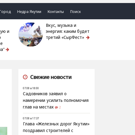
Город
Недра Якутии
Контакты
Поиск
Вкус, музыка и
ую и
энергия: каким будет
ю
третий «СырФест»
ке
а"
Свежие новости
07.08 в 18:00
Садовников заявил о
намерении усилить полномочия
глав на местах
2
07.08 в 17:37
Глава «Железных дорог Якутии»
поздравил строителей с