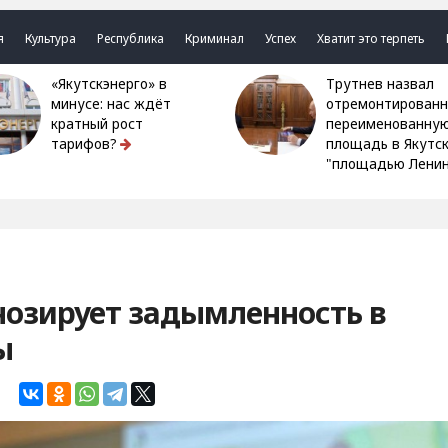
я
Культура
Республика
Криминал
Успех
Хватит это терпеть
«Якутскэнерго» в
Трутнев назвал
минусе: нас ждёт
отремонтированн
кратный рост
переименованну
тарифов?
площадь в Якутс
"площадью Ленин
нозирует задымленность в
ы