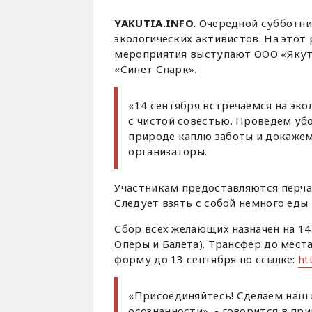
YAKUTIA.INFO.
Очередной субботни
экологических активистов. На этот
мероприятия выступают ООО «Якут
«Синет Спарк».
«14 сентября встречаемся на эк
с чистой совестью. Проведем уб
природе каплю заботы и докажем,
организаторы.
Участникам предоставляются перча
Следует взять с собой немного еды 
Сбор всех желающих назначен на 14
Оперы и Балета). Трансфер до места
форму до 13 сентября по ссылке:
ht
«Присоединяйтесь! Сделаем наш 
осознанности», - говорится в пр