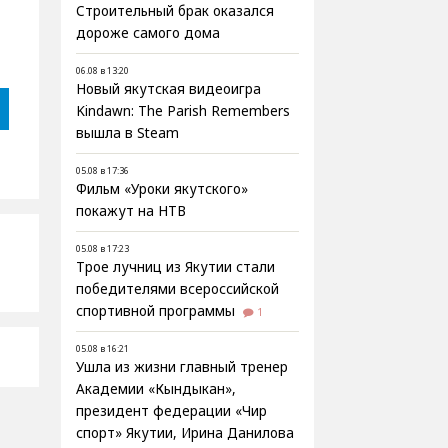
Строительный брак оказался
дороже самого дома
06.08 в 13:20
Новый якутская видеоигра
Kindawn: The Parish Remembers
вышла в Steam
05.08 в 17:36
Фильм «Уроки якутского»
покажут на НТВ
05.08 в 17:23
Трое лучниц из Якутии стали
победителями всероссийской
спортивной программы
1
05.08 в 16:21
Ушла из жизни главный тренер
Академии «Кындыкан»,
президент федерации «Чир
спорт» Якутии, Ирина Данилова