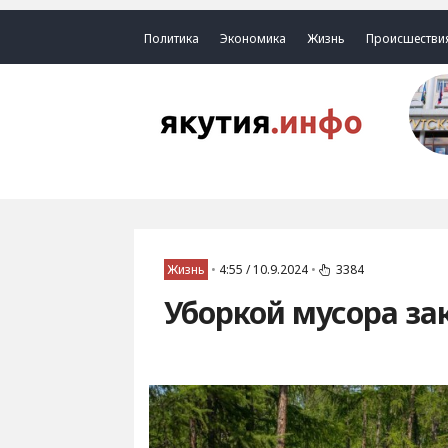
Политика
Экономика
Жизнь
Происшестви
Жизнь
•
4:55 / 10.9.2024
•
3384
Уборкой мусора за