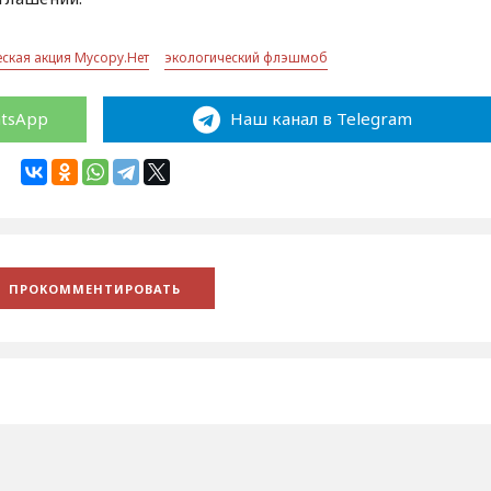
ская акция Мусору.Нет
экологический флэшмоб
atsApp
Наш канал в Telegram