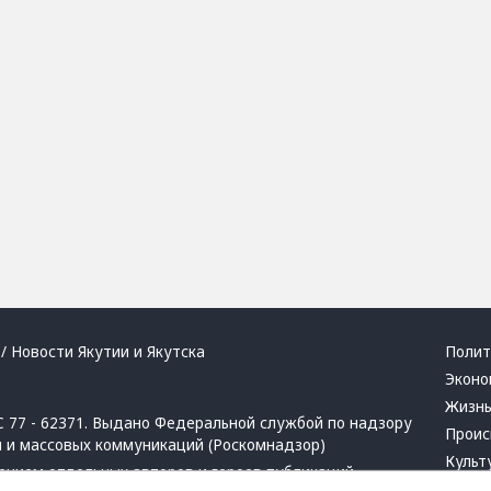
/ Новости Якутии и Якутска
Полит
Эконо
Жизн
 77 - 62371. Выдано Федеральной службой по надзору
Проис
й и массовых коммуникаций (Роскомнадзор)
Культ
ением отдельных авторов и героев публикаций.
Респу