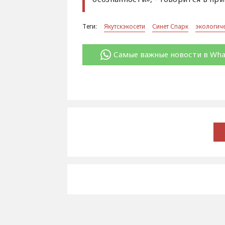
Теги:
Якутскэкосети
Синет Спарк
экологиче
Самые важные новости в Wh