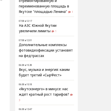
отремонтированную и
переименованную площадь в
Якутске "площадью Ленина"
1
07.08 в 12:17
На АЗС Южной Якутии
увеличили лимиты
1
07.08 в 12:01
Дополнительные комплексы
фотовидеофиксации установят
на федтрассах
06.08 в 15:39
Вкус, музыка и энергия: каким
будет третий «СырФест»
06.08 в 15:18
«Якутскэнерго» в минусе: нас
ждёт кратный рост тарифов?
3
06.08 в 13:47