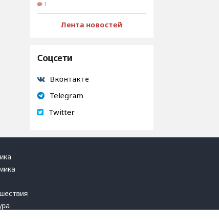
1
Лента новостей
Соцсети
Вконтакте
Telegram
Twitter
ика
мика
ь
шествия
ура
блика