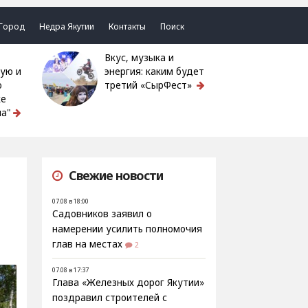
Город
Недра Якутии
Контакты
Поиск
Вкус, музыка и
ую и
энергия: каким будет
ю
третий «СырФест»
ке
а"
Свежие новости
07.08 в 18:00
Садовников заявил о
намерении усилить полномочия
глав на местах
2
07.08 в 17:37
Глава «Железных дорог Якутии»
поздравил строителей с