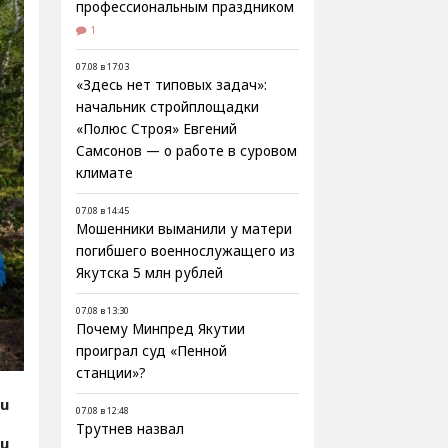
профессиональным праздником
1
07.08 в 17:03
«Здесь нет типовых задач»:
начальник стройплощадки
«Полюс Строя» Евгений
Самсонов — о работе в суровом
климате
07.08 в 14:45
Мошенники выманили у матери
погибшего военнослужащего из
Якутска 5 млн рублей
07.08 в 13:30
Почему Минпред Якутии
проиграл суд «Пенной
станции»?
ru
07.08 в 12:48
Трутнев назвал
ru