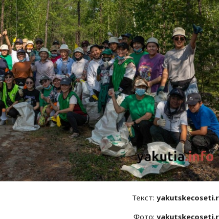
Текст:
yakutskecoseti.
Фото:
yakutskecoseti.