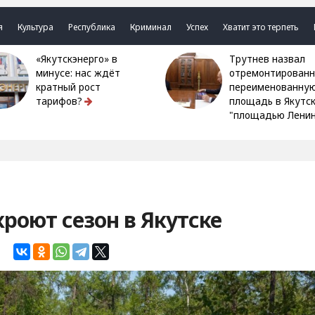
я
Культура
Республика
Криминал
Успех
Хватит это терпеть
«Якутскэнерго» в
Трутнев назвал
минусе: нас ждёт
отремонтированн
кратный рост
переименованну
тарифов?
площадь в Якутс
"площадью Ленин
кроют сезон в Якутске