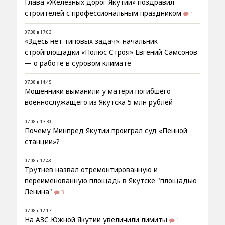
Глава «Железных дорог Якутии» поздравил
строителей с профессиональным праздником
1
07.08 в 17:03
«Здесь нет типовых задач»: начальник
стройплощадки «Полюс Строя» Евгений Самсонов
— о работе в суровом климате
07.08 в 14:45
Мошенники выманили у матери погибшего
военнослужащего из Якутска 5 млн рублей
07.08 в 13:30
Почему Минпред Якутии проиграл суд «Пенной
станции»?
07.08 в 12:48
Трутнев назвал отремонтированную и
переименованную площадь в Якутске "площадью
Ленина"
3
07.08 в 12:17
На АЗС Южной Якутии увеличили лимиты
1