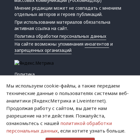
массовых коммуникаций (Роскомнадзор)
Мнение редакции может не совпадать с мнением
отдельных авторов и героев публикаций.
При использовании материалов обязательна
активная ссылка на сайт.
Политика обработки персональных данных
На сайте возможны упоминания
иноагентов
и
запрещенных организаций
Политика
Экономика
Мы используем cookie-файлы, а также передаем
Жизнь
технические данные о пользователях системам веб-
Происшествия
аналитики (ЯндексМетрика и Liveinternet).
Культура
Продолжая работу с сайтом, вы даете нам
Республика
разрешение на эти действия. Пожалуйста,
Криминал
ознакомьтесь с нашей
политикой обработки
Успех
персональных данных
, если хотите узнать больше.
Хватит это терпеть