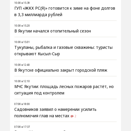
10.08 в 15:39
ГУП «ЖКХ РС(Я)» готовится к зиме на фоне долгов
в 3,3 миллиарда рублей
10.08 в 15:20
В Якутии начался отопительный сезон
10.08 в 15:01
Тукуланы, рыбалка и газовые скважины: туристы
открывают Кысыл-Сыр
10.08 в 12:40
В Якутске официально закрыт городской пляж
10.08 в 12:10
МЧС Якутии: площадь лесных пожаров растёт, но
ситуация под контролем
07.08 в 18:00
Садовников заявил о намерении усилить
полномочия глав на местах
2
07.08 в 17:37