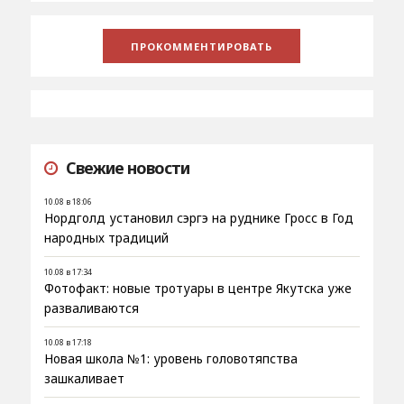
Свежие новости
10.08 в 18:06
Нордголд установил сэргэ на руднике Гросс в Год
народных традиций
10.08 в 17:34
Фотофакт: новые тротуары в центре Якутска уже
разваливаются
10.08 в 17:18
Новая школа №1: уровень головотяпства
зашкаливает