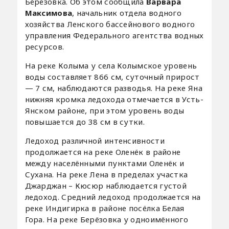
Берёзовка. Об этом сообщила
Варвара
Максимова
, начальник отдела водного
хозяйства Ленского бассейнового водного
управления Федерального агентства водных
ресурсов.
На реке Колыма у села Колымское уровень
воды составляет 866 см, суточный прирост
— 7 см, наблюдаются разводья. На реке Яна
нижняя кромка ледохода отмечается в Усть-
Янском районе, при этом уровень воды
повышается до 38 см в сутки.
Ледоход различной интенсивности
продолжается на реке Оленёк в районе
между населёнными пунктами Оленёк и
Сухана. На реке Лена в пределах участка
Джарджан – Кюсюр наблюдается густой
ледоход. Средний ледоход продолжается на
реке Индигирка в районе посёлка Белая
Гора. На реке Берёзовка у одноимённого