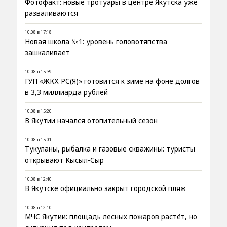
Фотофакт: новые тротуары в центре Якутска уже
разваливаются
10.08 в 17:18
Новая школа №1: уровень головотяпства
зашкаливает
10.08 в 15:39
ГУП «ЖКХ РС(Я)» готовится к зиме на фоне долгов
в 3,3 миллиарда рублей
10.08 в 15:20
В Якутии начался отопительный сезон
10.08 в 15:01
Тукуланы, рыбалка и газовые скважины: туристы
открывают Кысыл-Сыр
10.08 в 12:40
В Якутске официально закрыт городской пляж
10.08 в 12:10
МЧС Якутии: площадь лесных пожаров растёт, но