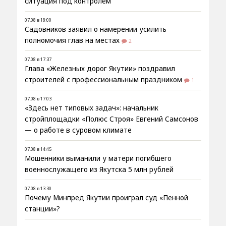
ситуация под контролем
07.08 в 18:00
Садовников заявил о намерении усилить
полномочия глав на местах
2
07.08 в 17:37
Глава «Железных дорог Якутии» поздравил
строителей с профессиональным праздником
1
07.08 в 17:03
«Здесь нет типовых задач»: начальник
стройплощадки «Полюс Строя» Евгений Самсонов
— о работе в суровом климате
07.08 в 14:45
Мошенники выманили у матери погибшего
военнослужащего из Якутска 5 млн рублей
07.08 в 13:30
Почему Минпред Якутии проиграл суд «Пенной
станции»?