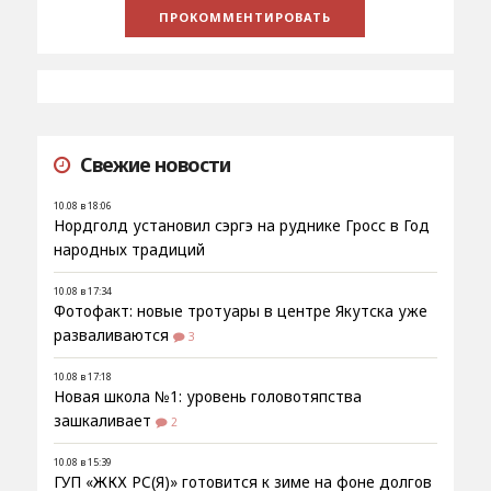
Свежие новости
10.08 в 18:06
Нордголд установил сэргэ на руднике Гросс в Год
народных традиций
10.08 в 17:34
Фотофакт: новые тротуары в центре Якутска уже
разваливаются
3
10.08 в 17:18
Новая школа №1: уровень головотяпства
зашкаливает
2
10.08 в 15:39
ГУП «ЖКХ РС(Я)» готовится к зиме на фоне долгов