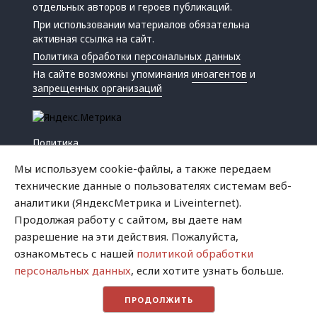
отдельных авторов и героев публикаций.
При использовании материалов обязательна
активная ссылка на сайт.
Политика обработки персональных данных
На сайте возможны упоминания
иноагентов
и
запрещенных организаций
Политика
Экономика
Мы используем cookie-файлы, а также передаем
Жизнь
технические данные о пользователях системам веб-
Происшествия
аналитики (ЯндексМетрика и Liveinternet).
Культура
Продолжая работу с сайтом, вы даете нам
Республика
разрешение на эти действия. Пожалуйста,
Криминал
ознакомьтесь с нашей
политикой обработки
Успех
персональных данных
, если хотите узнать больше.
Хватит это терпеть
ПРОДОЛЖИТЬ
Город