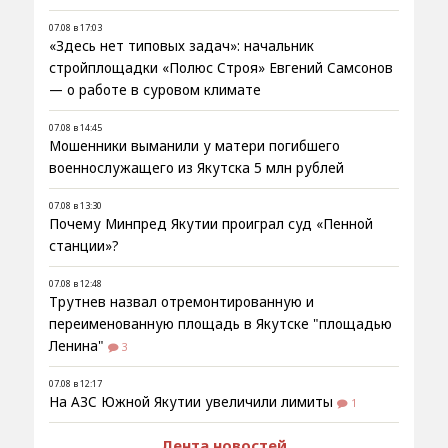
07.08 в 17:03
«Здесь нет типовых задач»: начальник
стройплощадки «Полюс Строя» Евгений Самсонов
— о работе в суровом климате
07.08 в 14:45
Мошенники выманили у матери погибшего
военнослужащего из Якутска 5 млн рублей
07.08 в 13:30
Почему Минпред Якутии проиграл суд «Пенной
станции»?
07.08 в 12:48
Трутнев назвал отремонтированную и
переименованную площадь в Якутске "площадью
Ленина"
3
07.08 в 12:17
На АЗС Южной Якутии увеличили лимиты
1
Лента новостей