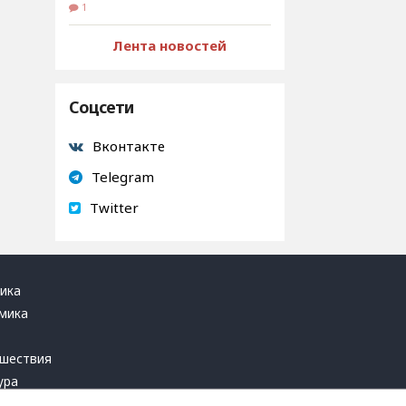
1
Лента новостей
Соцсети
Вконтакте
Telegram
Twitter
ика
мика
ь
шествия
ура
блика