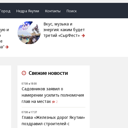
Город
Недра Якутии
Контакты
Поиск
Вкус, музыка и
ую и
энергия: каким будет
ю
третий «СырФест»
ке
а"
Свежие новости
07.08 в 18:00
Садовников заявил о
намерении усилить полномочия
глав на местах
2
07.08 в 17:37
Глава «Железных дорог Якутии»
поздравил строителей с