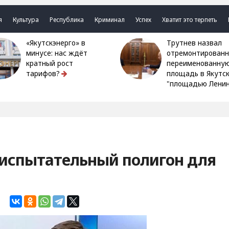
я
Культура
Республика
Криминал
Успех
Хватит это терпеть
«Якутскэнерго» в
Трутнев назвал
минусе: нас ждёт
отремонтированн
кратный рост
переименованну
тарифов?
площадь в Якутс
"площадью Ленин
 испытательный полигон для