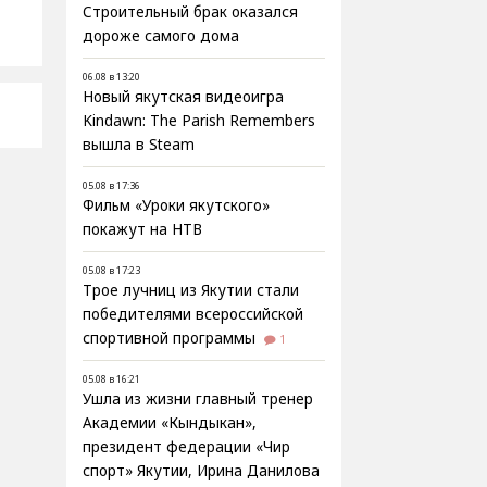
Строительный брак оказался
дороже самого дома
06.08 в 13:20
Новый якутская видеоигра
Kindawn: The Parish Remembers
вышла в Steam
05.08 в 17:36
Фильм «Уроки якутского»
покажут на НТВ
05.08 в 17:23
Трое лучниц из Якутии стали
победителями всероссийской
спортивной программы
1
05.08 в 16:21
Ушла из жизни главный тренер
Академии «Кындыкан»,
президент федерации «Чир
спорт» Якутии, Ирина Данилова