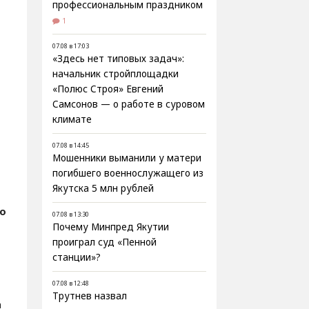
профессиональным праздником
1
07.08 в 17:03
«Здесь нет типовых задач»:
начальник стройплощадки
«Полюс Строя» Евгений
Самсонов — о работе в суровом
климате
07.08 в 14:45
Мошенники выманили у матери
погибшего военнослужащего из
Якутска 5 млн рублей
о
07.08 в 13:30
Почему Минпред Якутии
проиграл суд «Пенной
станции»?
07.08 в 12:48
Трутнев назвал
а