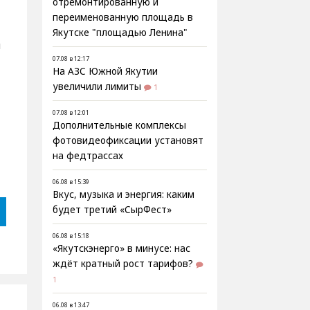
отремонтированную и
переименованную площадь в
Якутске "площадью Ленина"
я
07.08 в 12:17
На АЗС Южной Якутии
увеличили лимиты
1
07.08 в 12:01
Дополнительные комплексы
фотовидеофиксации установят
на федтрассах
06.08 в 15:39
Вкус, музыка и энергия: каким
будет третий «СырФест»
06.08 в 15:18
«Якутскэнерго» в минусе: нас
ждёт кратный рост тарифов?
1
06.08 в 13:47