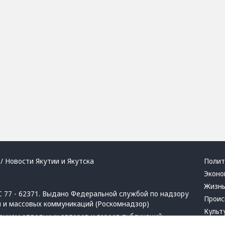
/ Новости Якутии и Якутска
Полит
Эконо
Жизн
 77 - 62371. Выдано Федеральной службой по надзору
Проис
й и массовых коммуникаций (Роскомнадзор)
Культ
ением отдельных авторов и героев публикаций.
Респу