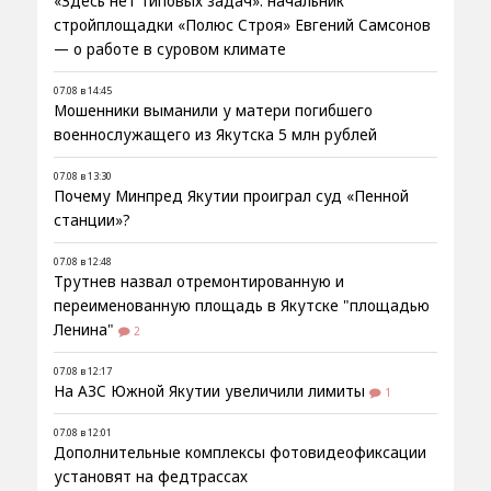
«Здесь нет типовых задач»: начальник
стройплощадки «Полюс Строя» Евгений Самсонов
— о работе в суровом климате
07.08 в 14:45
Мошенники выманили у матери погибшего
военнослужащего из Якутска 5 млн рублей
07.08 в 13:30
Почему Минпред Якутии проиграл суд «Пенной
станции»?
07.08 в 12:48
Трутнев назвал отремонтированную и
переименованную площадь в Якутске "площадью
Ленина"
2
07.08 в 12:17
На АЗС Южной Якутии увеличили лимиты
1
07.08 в 12:01
Дополнительные комплексы фотовидеофиксации
установят на федтрассах