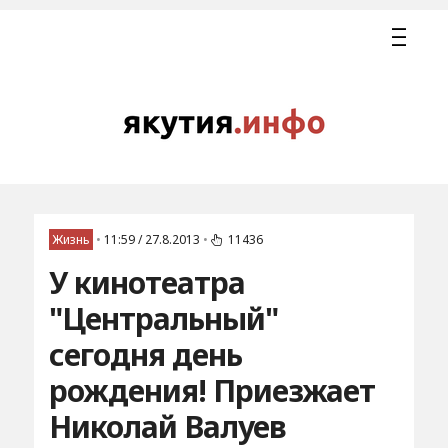
Жизнь
•
11:59 / 27.8.2013
•
11436
У кинотеатра
"Центральный"
сегодня день
рождения! Приезжает
Николай Валуев