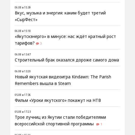
06.08 в 15:39
Вкус, музыка и энергия: каким будет третий
«СырФест»
06.08 в 15:18
«Якутскэнерго» в минусе: нас ждёт кратный рост
тарифов?
3
06.08 в 13:47
Строительный брак оказался дороже самого дома
06.08 в 13:20
Новый якутская видеоигра Kindawn: The Parish
Remembers вышла в Steam
05.08 в 17:36
Фильм «Уроки якутского» покажут на НТВ
05.08 в 17:23
Трое лучниц из Якутии стали победителями
всероссийской спортивной программы
1