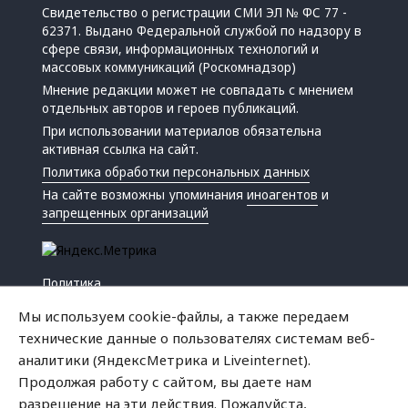
Свидетельство о регистрации СМИ ЭЛ № ФС 77 -
62371. Выдано Федеральной службой по надзору в
сфере связи, информационных технологий и
массовых коммуникаций (Роскомнадзор)
Мнение редакции может не совпадать с мнением
отдельных авторов и героев публикаций.
При использовании материалов обязательна
активная ссылка на сайт.
Политика обработки персональных данных
На сайте возможны упоминания
иноагентов
и
запрещенных организаций
Политика
Экономика
Мы используем cookie-файлы, а также передаем
Жизнь
технические данные о пользователях системам веб-
Происшествия
аналитики (ЯндексМетрика и Liveinternet).
Культура
Продолжая работу с сайтом, вы даете нам
Республика
разрешение на эти действия. Пожалуйста,