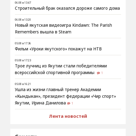
06.08 в 13:47
Строительный брак оказался дороже самого дома
06.08 в 13:20
Новый якутская видеоигра Kindawn: The Parish
Remembers вышла в Steam
05.08 в 17:36
Фильм «Уроки якутского» покажут на НТВ
05.08 в 17:23
Трое лучниц из Якутии стали победителями
всероссийской спортивной программы
1
05.08 в 16:21
Ушла из жизни главный тренер Академии
«Кындыкан», президент федерации «Чир спорт»
Якутии, Ирина Данилова
1
Лента новостей