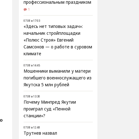
профессиональным праздником
1
07.08 в 17:03
«Здесь нет типовых задач»:
начальник стройплощадки
«Полюс Строя» Евгений
Самсонов — о работе в суровом
климате
07.08 в 14:45
Мошенники выманили у матери
погибшего военнослужащего из
Якутска 5 млн рублей
07.08 в 13:30
Почему Минпред Якутии
проиграл суд «Пенной
станции»?
о
07.08 в 12:48
Трутнев назвал