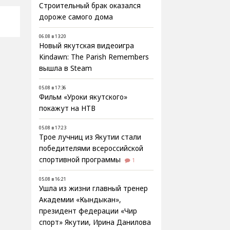
Строительный брак оказался
дороже самого дома
06.08 в 13:20
Новый якутская видеоигра
Kindawn: The Parish Remembers
вышла в Steam
05.08 в 17:36
Фильм «Уроки якутского»
покажут на НТВ
05.08 в 17:23
Трое лучниц из Якутии стали
победителями всероссийской
спортивной программы
1
05.08 в 16:21
Ушла из жизни главный тренер
Академии «Кындыкан»,
президент федерации «Чир
спорт» Якутии, Ирина Данилова