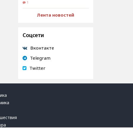
1
Лента новостей
Соцсети
Вконтакте
Telegram
Twitter
ика
мика
ь
шествия
ура
блика