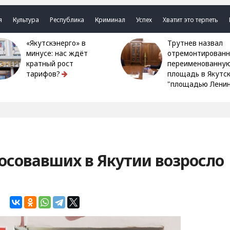
я
Культура
Республика
Криминал
Успех
Хватит это терпеть
«Якутскэнерго» в
Трутнев назвал
минусе: нас ждёт
отремонтированн
кратный рост
переименованну
тарифов?
площадь в Якутс
"площадью Ленин
осовавших в Якутии возросло