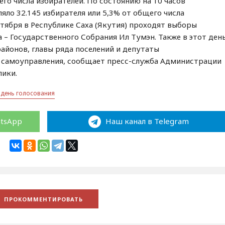
его числа избирателей. По состоянию на 10 часов
яло 32.145 избирателя или 5,3% от общего числа
ентября в Республике Саха (Якутия) проходят выборы
 – Государственного Собрания Ил Тумэн. Также в этот ден
айонов, главы ряда поселений и депутаты
 самоуправления, сообщает пресс-служба Администрации
лики.
 день голосования
atsApp
Наш канал в Telegram