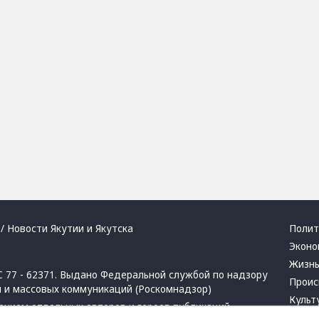
/ Новости Якутии и Якутска
Полит
Эконо
Жизн
 77 - 62371. Выдано Федеральной службой по надзору
Проис
й и массовых коммуникаций (Роскомнадзор)
Культ
ением отдельных авторов и героев публикаций.
Респу