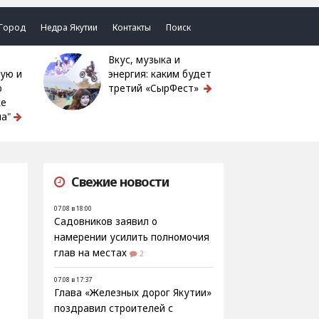
Город
Недра Якутии
Контакты
Поиск
Вкус, музыка и
ую и
энергия: каким будет
ю
третий «СырФест»
ке
а"
Свежие новости
07.08 в 18:00
Садовников заявил о
намерении усилить полномочия
глав на местах
2
07.08 в 17:37
Глава «Железных дорог Якутии»
поздравил строителей с