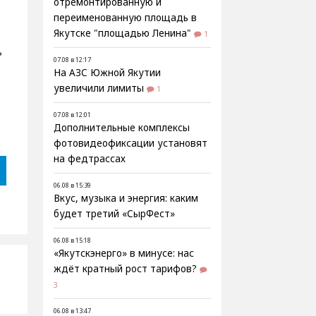
отремонтированную и
переименованную площадь в
Якутске "площадью Ленина"
1
ь
07.08 в 12:17
На АЗС Южной Якутии
увеличили лимиты
1
07.08 в 12:01
Дополнительные комплексы
фотовидеофиксации установят
на федтрассах
06.08 в 15:39
Вкус, музыка и энергия: каким
будет третий «СырФест»
06.08 в 15:18
«Якутскэнерго» в минусе: нас
ждёт кратный рост тарифов?
3
06.08 в 13:47