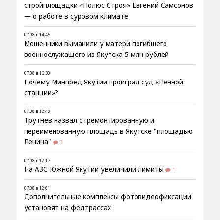
стройплощадки «Полюс Строя» Евгений Самсонов
— о работе в суровом климате
07.08 в 14:45
Мошенники выманили у матери погибшего
военнослужащего из Якутска 5 млн рублей
07.08 в 13:30
Почему Минпред Якутии проиграл суд «Пенной
станции»?
07.08 в 12:48
Трутнев назвал отремонтированную и
переименованную площадь в Якутске "площадью
Ленина"
3
07.08 в 12:17
На АЗС Южной Якутии увеличили лимиты
1
07.08 в 12:01
Дополнительные комплексы фотовидеофиксации
установят на федтрассах