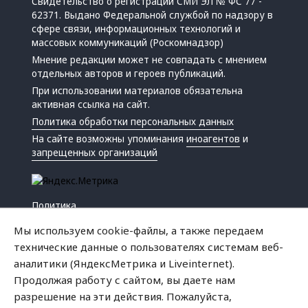
Свидетельство о регистрации СМИ ЭЛ № ФС 77 -
62371. Выдано Федеральной службой по надзору в
сфере связи, информационных технологий и
массовых коммуникаций (Роскомнадзор)
Мнение редакции может не совпадать с мнением
отдельных авторов и героев публикаций.
При использовании материалов обязательна
активная ссылка на сайт.
Политика обработки персональных данных
На сайте возможны упоминания
иноагентов
и
запрещенных организаций
Политика
Экономика
Мы используем cookie-файлы, а также передаем
Жизнь
технические данные о пользователях системам веб-
Происшествия
аналитики (ЯндексМетрика и Liveinternet).
Культура
Продолжая работу с сайтом, вы даете нам
Республика
разрешение на эти действия. Пожалуйста,