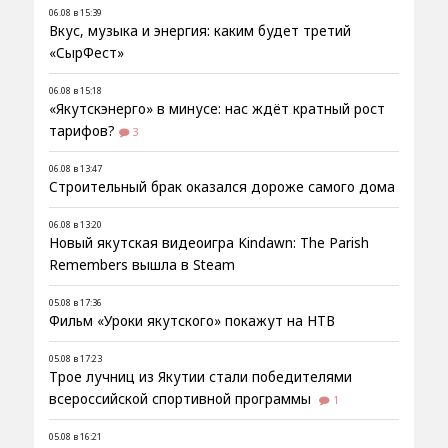
06.08 в 15:39
Вкус, музыка и энергия: каким будет третий
«СырФест»
06.08 в 15:18
«Якутскэнерго» в минусе: нас ждёт кратный рост
тарифов?
3
06.08 в 13:47
Строительный брак оказался дороже самого дома
06.08 в 13:20
Новый якутская видеоигра Kindawn: The Parish
Remembers вышла в Steam
05.08 в 17:36
Фильм «Уроки якутского» покажут на НТВ
05.08 в 17:23
Трое лучниц из Якутии стали победителями
всероссийской спортивной программы
1
05.08 в 16:21