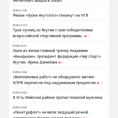
Remembers вышла в Steam
05.08 в 17:36
Фильм «Уроки якутского» покажут на НТВ
05.08 в 17:23
Трое лучниц из Якутии стали победителями
всероссийской спортивной программы
1
05.08 в 16:21
Ушла из жизни главный тренер Академии
«Кындыкан», президент федерации «Чир спорт»
Якутии, Ирина Данилова
1
05.08 в 15:44
«Внеплановых работ» не обнаружено: митинг
КПРФ перенесли под надуманным предлогом
3
05.08 в 15:02
В Усть-Майском районе пропал пожилой мужчина
05.08 в 14:46
«Ленатурфлот» на мели: ведущий речной