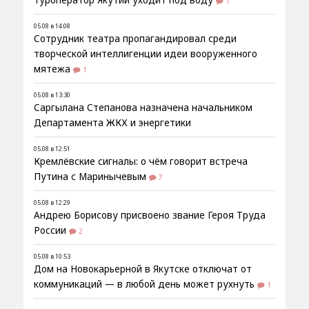
туроператор Якутии уходит под воду
1
05.08 в 14:08
Сотрудник театра пропагандировал среди
творческой интеллигенции идеи вооруженного
мятежа
1
05.08 в 13:30
Саргылана Степанова назначена начальником
Департамента ЖКХ и энергетики
05.08 в 12:51
Кремлёвские сигналы: о чём говорит встреча
Путина с Маринычевым
7
05.08 в 12:29
Андрею Борисову присвоено звание Героя Труда
России
2
05.08 в 10:53
Дом на Новокарьерной в Якутске отключат от
коммуникаций — в любой день может рухнуть
1