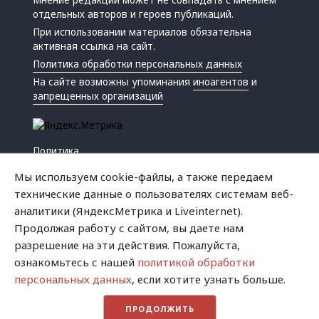
Мнение редакции может не совпадать с мнением
отдельных авторов и героев публикаций.
При использовании материалов обязательна
активная ссылка на сайт.
Политика обработки персональных данных
На сайте возможны упоминания
иноагентов
и
запрещенных организаций
Политика
Экономика
Мы используем cookie-файлы, а также передаем
Жизнь
технические данные о пользователях системам веб-
Происшествия
аналитики (ЯндексМетрика и Liveinternet).
Культура
Продолжая работу с сайтом, вы даете нам
Республика
разрешение на эти действия. Пожалуйста,
Криминал
ознакомьтесь с нашей
политикой обработки
Успех
персональных данных
, если хотите узнать больше.
Хватит это терпеть
ПРОДОЛЖИТЬ
Город