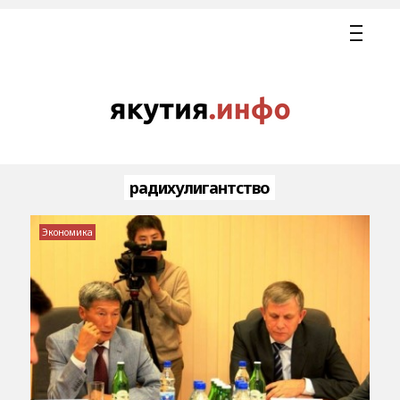
радихулигантство
Экономика