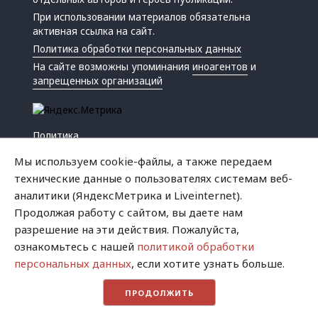
При использовании материалов обязательна
активная ссылка на сайт.
Политика обработки персональных данных
На сайте возможны упоминания
иноагентов
и
запрещенных организаций
Политика
Экономика
Мы используем cookie-файлы, а также передаем
Жизнь
технические данные о пользователях системам веб-
Происшествия
аналитики (ЯндексМетрика и Liveinternet).
Культура
Продолжая работу с сайтом, вы даете нам
Республика
разрешение на эти действия. Пожалуйста,
Криминал
ознакомьтесь с нашей
политикой обработки
Успех
персональных данных
, если хотите узнать больше.
Хватит это терпеть
ПРОДОЛЖИТЬ
Город