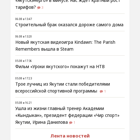
«Якутскэнерго» в минусе: нас ждёт кратный рост
тарифов?
3
06.08 в 13:47
Строительный брак оказался дороже самого дома
06.08 в 13:20
Новый якутская видеоигра Kindawn: The Parish
Remembers вышла в Steam
05.08 в 17:36
Фильм «Уроки якутского» покажут на НТВ
05.08 в 17:23
Трое лучниц из Якутии стали победителями
всероссийской спортивной программы
1
05.08 в 16:21
Ушла из жизни главный тренер Академии
«Кындыкан», президент федерации «Чир спорт»
Якутии, Ирина Данилова
1
Лента новостей