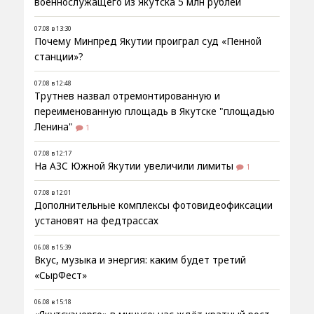
военнослужащего из Якутска 5 млн рублей
07.08 в 13:30
Почему Минпред Якутии проиграл суд «Пенной
станции»?
07.08 в 12:48
Трутнев назвал отремонтированную и
переименованную площадь в Якутске "площадью
Ленина"
1
07.08 в 12:17
На АЗС Южной Якутии увеличили лимиты
1
07.08 в 12:01
Дополнительные комплексы фотовидеофиксации
установят на федтрассах
06.08 в 15:39
Вкус, музыка и энергия: каким будет третий
«СырФест»
06.08 в 15:18