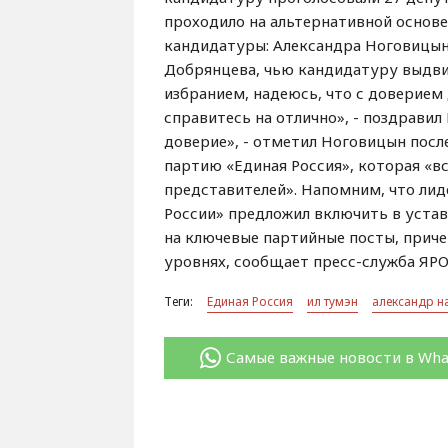
проходило на альтернативной основе
кандидатуры: Александра Ноговицына
Добрянцева, чью кандидатуру выдви
избранием, надеюсь, что с доверием
справитесь на отлично», - поздрави
доверие», - отметил Ноговицын посл
партию «Единая Россия», которая «в
представителей». Напомним, что лид
России» предложил включить в уста
на ключевые партийные посты, приче
уровнях, сообщает пресс-служба ЯРО
Теги:
Единая Россия
ил тумэн
александр н
Самые важные новости в Wh