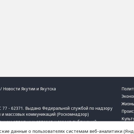
/ Новости Якутии и Якутска
Полит
Эконо
Жизн
 77 - 62371. Выдано Федеральной службой по надзору
Проис
й и массовых коммуникаций (Роскомнадзор)
Культ
ением отдельных авторов и героев публикаций.
Респу
 активная ссылка на сайт.
ские данные о пользователях системам веб-аналитики (Янде
Крим