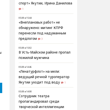
спорт» Якутии, Ирина Данилова
1
05.08 в 15:44
«Внеплановых работ» не
обнаружено: митинг КПРФ
перенесли под надуманным
л
предлогом
3
05.08 в 15:02
ы
В Усть-Майском районе пропал
пожилой мужчина
05.08 в 14:46
«Ленатурфлот» на мели:
ведущий речной туроператор
Якутии уходит под воду
1
05.08 в 14:08
Сотрудник театра
пропагандировал среди
творческой интеллигенции