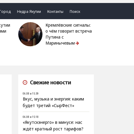
Город
Недра Якутии
Контакты
Поиск
Кремлёвские сигналы:
ями
о чём говорит встреча
Путина с
Маринычевым
Свежие новости
06.08 в 15:39
Вкус, музыка и энергия: каким
будет третий «СырФест»
06.08 в 15:18
«Якутскэнерго» в минусе: нас
ждёт кратный рост тарифов?