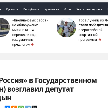
я
Культура
Республика
Криминал
Успех
Хватит это терпеть
«Внеплановых работ»
Трое лучниц из Якутии
не обнаружено:
стали победител
митинг КПРФ
всероссийской
перенесли под
спортивной
надуманным
программы
предлогом
Россия» в Государственном
н) возглавил депутат
цын