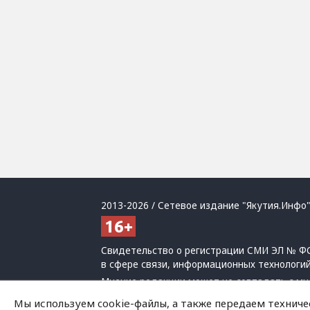
2013-2026 / Сетевое издание "Якутия.Инфо"
Свидетельство о регистрации СМИ ЭЛ № ФС
в сфере связи, информационных технологи
Мнение редакции может не совпадать с мн
При использовании материалов обязательна
Мы используем cookie-файлы, а также передаем техниче