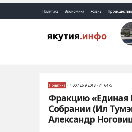
Политика
Экономика
Жизнь
Происшестви
Политика
•
4:00 / 26.9.2013
•
6475
Фракцию «Единая 
Собрании (Ил Тумэ
Александр Ногови