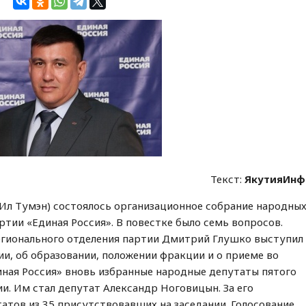
Текст:
ЯкутияИнф
Ил Тумэн) состоялось организационное собрание народны
ртии «Единая Россия». В повестке было семь вопросов.
егионального отделения партии Дмитрий Глушко выступил
ии, об образовании, положении фракции и о приеме во
иная Россия» вновь избранные народные депутаты пятого
и. Им стал депутат Александр Ноговицын. За его
атов из 35 присутствовавших на заседании. Голосование