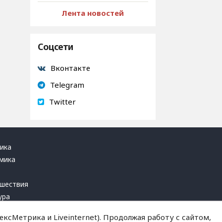
Лента новостей
Соцсети
Вконтакте
Telegram
Twitter
ика
мика
ь
шествия
ура
блика
ксМетрика и Liveinternet). Продолжая работу с сайтом,
инал