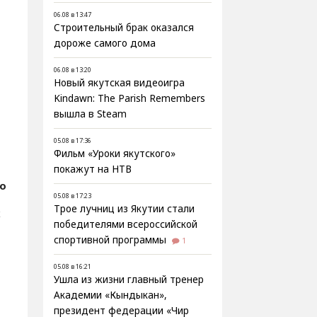
06.08 в 13:47
Строительный брак оказался
дороже самого дома
06.08 в 13:20
Новый якутская видеоигра
Kindawn: The Parish Remembers
вышла в Steam
05.08 в 17:36
Фильм «Уроки якутского»
покажут на НТВ
о
05.08 в 17:23
Трое лучниц из Якутии стали
х
победителями всероссийской
спортивной программы
1
05.08 в 16:21
Ушла из жизни главный тренер
Академии «Кындыкан»,
президент федерации «Чир