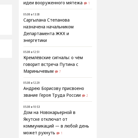
идеи вооруженного мятежа
1
05.08 в 13:30
Саргылана Степанова
назначена начальником
Департамента ЖКХ и
энергетики
05.08 в 12:51
Кремлёвские сигналы: о чём
говорит встреча Путина с
Маринычевым
7
05.08 в 12:29
Андрею Борисову присвоено
звание Героя Труда России
2
05.08 в 10:53
Дом на Новокарьерной в
Якутске отключат от
коммуникаций — в любой день
может рухнуть
1