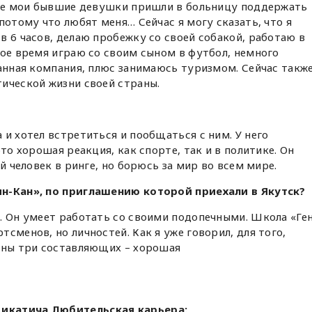
 две мои бывшие девушки пришли в больницу поддержать
потому что любят меня… Сейчас я могу сказать, что я
в 6 часов, делаю пробежку со своей собакой, работаю в
ное время играю со своим сыном в футбол, немного
ранная компания, плюс занимаюсь туризмом. Сейчас такж
ической жизни своей страны.
 и хотел встретиться и пообщаться с ним. У него
это хорошая реакция, как спорте, так и в политике. Он
ий человек в ринге, но борюсь за мир во всем мире.
ин-Кан», по приглашению которой приехали в Якутск?
. Он умеет работать со своими подопечными. Школа «Ге
сменов, но личностей. Как я уже говорил, для того,
ужны три составляющих – хорошая
икатича Любительская карьера: