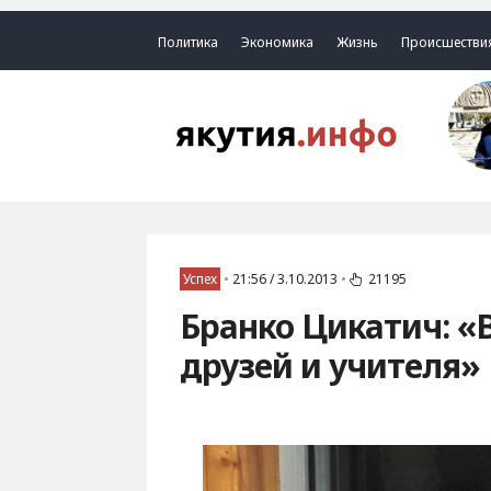
Политика
Экономика
Жизнь
Происшестви
Успех
•
21:56 / 3.10.2013
•
21195
Бранко Цикатич: «В
друзей и учителя»