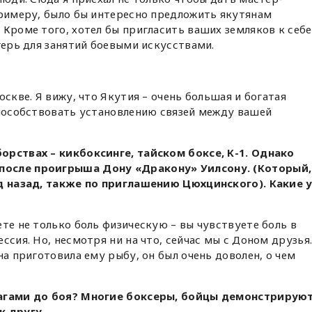
примеру, было бы интересно предложить якутянам
 Кроме того, хотел бы пригласить ваших земляков к себе
герь для занятий боевыми искусствами.
оскве. Я вижу, что Якутия – очень большая и богатая
способствовать установлению связей между вашей
орствах – кикбоксинге, тайском боксе, К-1. Однако
после проигрыша Дону «Дракону» Уилсону. (Который,
од назад, также по приглашению Цюхцинского). Какие 
ете не только боль физическую – вы чувствуете боль в
ссия. Но, несмотря ни на что, сейчас мы с Доном друзья
на приготовила ему рыбу, он был очень доволен, о чем
рагами до боя? Многие боксеры, бойцы демонстрирую
к другу.