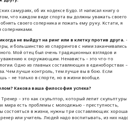
ских самураях, об их кодексе Будо. И написал книгу о
 том, что каждом виде спорта вы должны уважать своего
 обнять своего соперника и пожать ему руку. Кстати, я
 соперниками.
икогда не выйдут на ринг или в клетку против друга.
-
еры, и большинство из спаррингов с ними заканчивались
чного. Мой отец был очень традиционных взглядов и
 уважению к окружающим. Ненависть – это что-то
логии. Одно из главных составляющих в единоборствах –
а. Чем лучше контроль, тем лучше вы в бою. Если
ь – не только в спорте, но в жизни вообще.
целом? Какова ваша философия успеха?
. Тренер – это как скульптор, который лепит скульптуры
нах мира есть проблемы с молодежью - преступность,
обы состояться в жизни, нужны три составляющих: хороша
ренер или учитель. Людей надо воспитывать, из них над