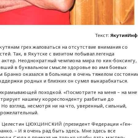
Текст:
ЯкутияИнф
кутянам грех жаловаться на отсутствие внимания со
ей. Так, в Якутске с визитом побывал легенда
 актер. Неоднократный чемпиона мира по кик-боксингу,
давший в буквальном смысле здоровье во имя боевых
м Бранко оказался в больнице в очень тяжелом состоянии
оддержки родных и близких он сумел выкарабкаться.
ихрамывающей походкой. «Посмотрите на меня – на мне
нстрирует нашему корреспонденту разбитые до
Но взгляд, несмотря ни на что, уверенный, сильный,
брожелательный.
уг Целестин ЦЮХЦИНСКИЙ (президент Федерации «Ген-
Бранко. – И я очень рад быть здесь. Мне здесь все
люди. Сюда я приехал не только чтобы дать мастер-