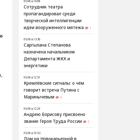
05.08 в 14:08
Сотрудник театра
пропагандировал среди
творческой интеллигенции
идеи вооруженного мятежа
1
о
05.08 в 13:30
Саргылана Степанова
назначена начальником
Департамента ЖКХ и
энергетики
,
05.08 в 12:51
Кремлёвские сигналы: о чём
говорит встреча Путина с
Маринычевым
6
05.08 в 12:29
Андрею Борисову присвоено
звание Героя Труда России
2
05.08 в 10:53
Дом на Новокарьерной в