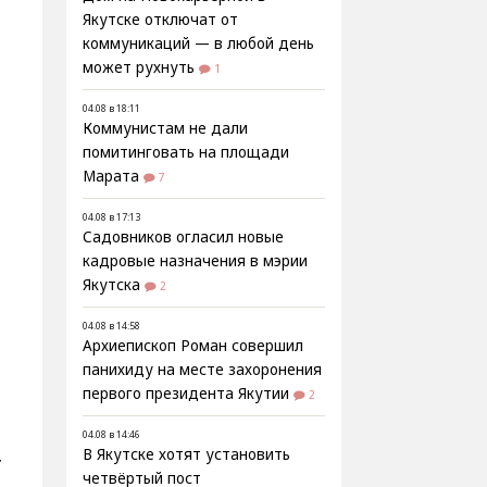
Якутске отключат от
коммуникаций — в любой день
может рухнуть
1
04.08 в 18:11
Коммунистам не дали
помитинговать на площади
Марата
7
04.08 в 17:13
Садовников огласил новые
кадровые назначения в мэрии
у
Якутска
2
04.08 в 14:58
Архиепископ Роман совершил
панихиду на месте захоронения
.
первого президента Якутии
2
04.08 в 14:46
В Якутске хотят установить
т
четвёртый пост