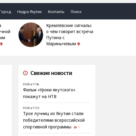
Город
Недра Якутии
Контакты
Поиск
Кремлёвские сигналы:
ечной
о чём говорит встреча
тии
Путина с
Маринычевым
Свежие новости
05.08 в 17:36
Фильм «Уроки якутского»
покажут на НТВ
05.08 в 17:23
Трое лучниц из Якутии стали
победителями всероссийской
спортивной программы
1