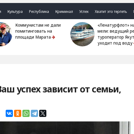
я
Культура
Республика
Криминал
Успех
Хватит это терпеть
Коммунистам не дали
«Ленатурфлот» на
помитинговать на
мели: ведущий р
площади Марата
туроператор Яку
уходит под воду
аш успех зависит от семьи,