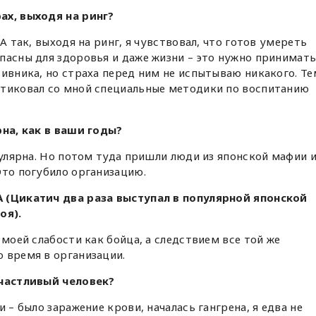
ах, выходя на ринг?
А так, выходя на ринг, я чувствовал, что готов умереть
пасны для здоровья и даже жизни – это нужно принимат
тивника, но страха перед ним не испытываю никакого. Те
ктиковал со мной специальные методики по воспитанию
рна, как в ваши годы?
пулярна. Но потом туда пришли люди из японской мафии 
Это погубило организацию.
А (Цикатич два раза выступал в популярной японской
оя).
 моей слабости как бойца, а следствием все той же
 время в организации.
счастливый человек?
 – было заражение крови, началась гангрена, я едва не