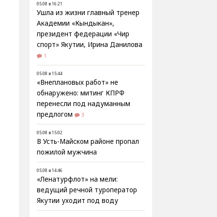
05.08 в 16:21
Ушла из жизни главный тренер
Академии «Кындыкан»,
президент федерации «Чир
спорт» Якутии, Ирина Данилова
1
05.08 в 15:44
«Внеплановых работ» не
обнаружено: митинг КПРФ
перенесли под надуманным
предлогом
3
05.08 в 15:02
В Усть-Майском районе пропал
пожилой мужчина
05.08 в 14:46
«Ленатурфлот» на мели:
ведущий речной туроператор
Якутии уходит под воду