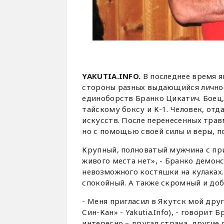
YAKUTIA.INFO.
В последнее время я
стороны разных выдающийся личност
единоборств Бранко Цикатич. Боец,
тайскому боксу и К-1. Человек, от
искусств. После перенесенных трав
но с помощью своей силы и веры, п
Крупный, полноватый мужчина с пр
живого места нет», - Бранко демо
невозможного костяшки на кулаках. 
спокойный. А также скромный и до
- Меня пригласил в Якутск мой др
Син-Кан» - Yakutia.Info), - говорит 
интересно – другая страна, другие 