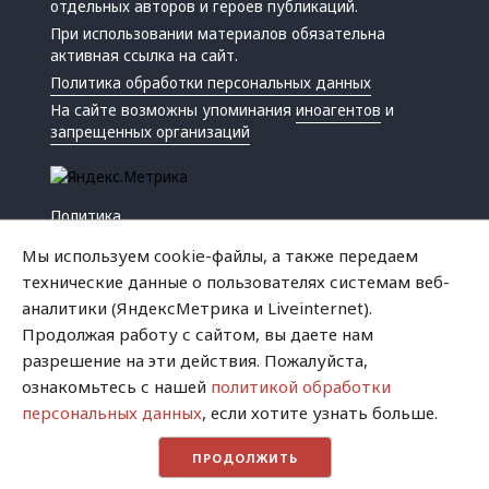
отдельных авторов и героев публикаций.
При использовании материалов обязательна
активная ссылка на сайт.
Политика обработки персональных данных
На сайте возможны упоминания
иноагентов
и
запрещенных организаций
Политика
Экономика
Мы используем cookie-файлы, а также передаем
Жизнь
технические данные о пользователях системам веб-
Происшествия
аналитики (ЯндексМетрика и Liveinternet).
Культура
Продолжая работу с сайтом, вы даете нам
Республика
разрешение на эти действия. Пожалуйста,
Криминал
ознакомьтесь с нашей
политикой обработки
Успех
персональных данных
, если хотите узнать больше.
Хватит это терпеть
ПРОДОЛЖИТЬ
Город