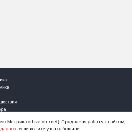
ика
мика
ь
шествия
ура
блика
ксМетрика и Liveinternet). Продолжая работу с сайтом,
инал
 данных
, если хотите узнать больше.