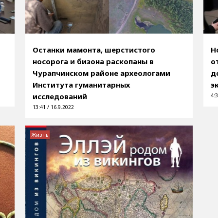
Останки мамонта, шерстистого
Н
й
носорога и бизона раскопаны в
о
Чурапчинском районе археологами
д
Института гуманитарных
э
исследований
4:3
13:41 / 16.9.2022
Жизнь