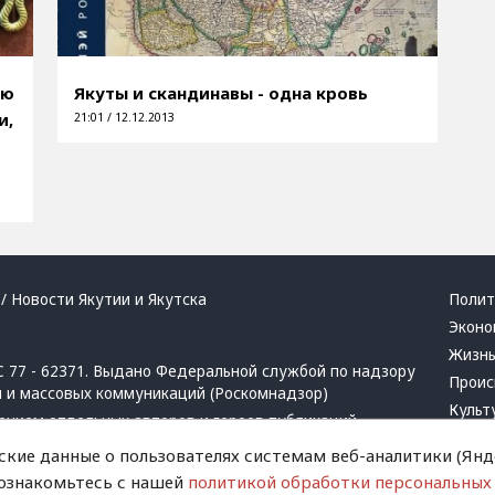
ую
Якуты и скандинавы - одна кровь
и,
21:01 / 12.12.2013
/ Новости Якутии и Якутска
Полит
Эконо
Жизн
 77 - 62371. Выдано Федеральной службой по надзору
Проис
й и массовых коммуникаций (Роскомнадзор)
Культ
ением отдельных авторов и героев публикаций.
Респу
 активная ссылка на сайт.
ские данные о пользователях системам веб-аналитики (Янде
Крим
 ознакомьтесь с нашей
политикой обработки персональных
Успех