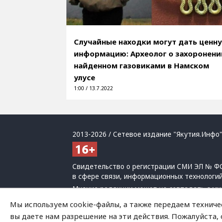
Случайные находки могут дать ценн
информацию: Археолог о захоронени
найденном газовиками в Намском
улусе
1:00 / 13.7.2022
2013-2026 / Сетевое издание "Якутия.Инфо"
Свидетельство о регистрации СМИ ЭЛ № ФС
в сфере связи, информационных технологи
Мнение редакции может не совпадать с мн
При использовании материалов обязательна
Мы используем cookie-файлы, а также передаем техниче
Политика обработки персональных данных
вы даете нам разрешение на эти действия. Пожалуйста,