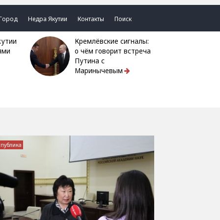
Город
Недра Якутии
Контакты
Поиск
Кремлёвские сигналы:
ями
о чём говорит встреча
Путина с
Маринычевым
спублика