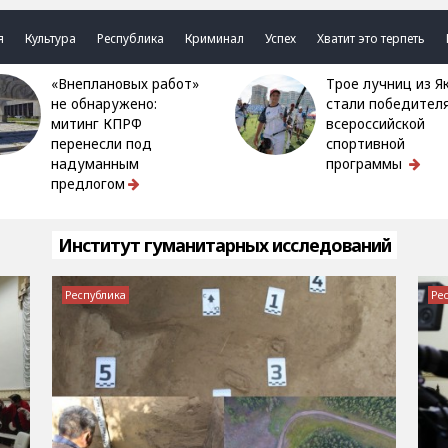
я
Культура
Республика
Криминал
Успех
Хватит это терпеть
«Внеплановых работ»
Трое лучниц из Якутии
не обнаружено:
стали победител
митинг КПРФ
всероссийской
перенесли под
спортивной
надуманным
программы
предлогом
Институт гуманитарных исследований
Республика
Ре