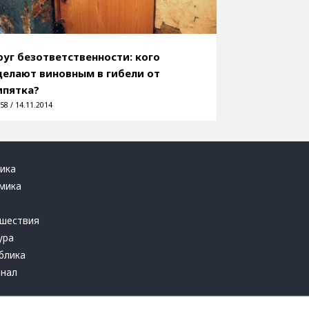
руг безответственности: кого
делают виновным в гибели от
ипятка?
58 / 14.11.2014
ика
мика
ь
шествия
ура
блика
инал
т это терпеть