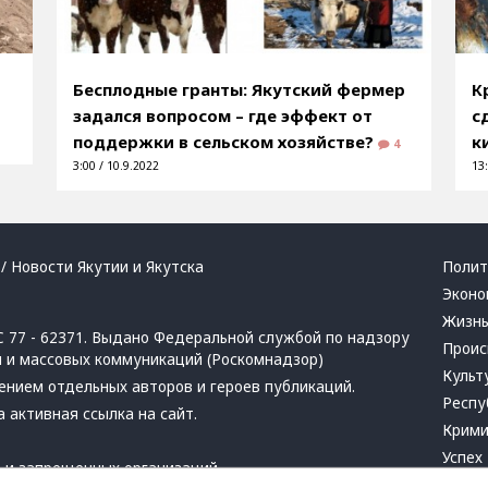
Бесплодные гранты: Якутский фермер
К
задался вопросом – где эффект от
с
поддержки в сельском хозяйстве?
к
4
3:00 / 10.9.2022
13:
/ Новости Якутии и Якутска
Полит
Эконо
Жизн
 77 - 62371. Выдано Федеральной службой по надзору
Проис
й и массовых коммуникаций (Роскомнадзор)
Культ
ением отдельных авторов и героев публикаций.
Респу
 активная ссылка на сайт.
Крим
Успех
в
и
запрещенных организаций
Хвати