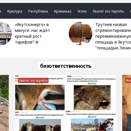
я
Культура
Республика
Криминал
Успех
Хватит это терпеть
«Якутскэнерго» в
Трутнев назвал
минусе: нас ждёт
отремонтированн
кратный рост
переименованну
тарифов?
площадь в Якутс
"площадью Ленин
безответственность
Хватит это терпеть
Жи