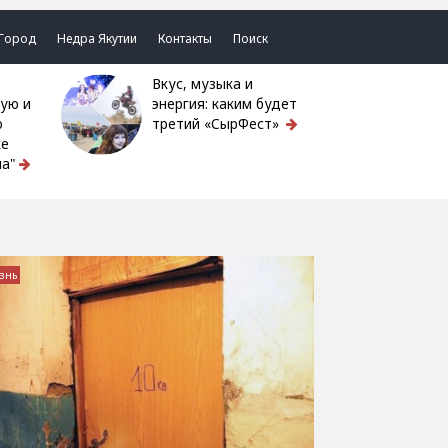
Город
Недра Якутии
Контакты
Поиск
Вкус, музыка и
ую и
энергия: каким будет
ю
третий «СырФест»
ке
а"
знь