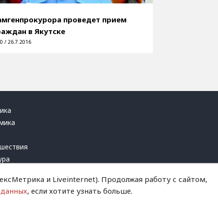
амгенпрокурора проведет прием
раждан в Якутске
0 / 26.7.2016
ика
мика
ь
шествия
ура
блика
ксМетрика и Liveinternet). Продолжая работу с сайтом,
инал
 данных
, если хотите узнать больше.
т это терпеть