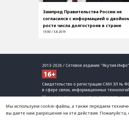
Зампред Правительства России не
согласился с информацией о двойно
росте числа долгостроев в стране
13:00 / 5.8.2019
2013-2026 / Сетевое издание "Якутия.Инфо"
Свидетельство о регистрации СМИ ЭЛ № ФС
в сфере связи, информационных технологи
Мнение редакции может не совпадать с мн
При использовании материалов обязательна
Мы используем cookie-файлы, а также передаем техниче
Политика обработки персональных данных
вы даете нам разрешение на эти действия. Пожалуйста,
На сайте возможны упоминания
иноагенто