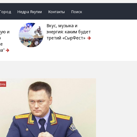
Город
Недра Якутии
Контакты
Поиск
Вкус, музыка и
ую и
энергия: каким будет
ю
третий «СырФест»
ке
а"
знь