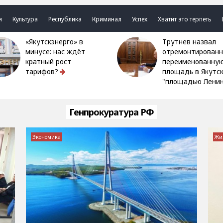
я
Культура
Республика
Криминал
Успех
Хватит это терпеть
«Якутскэнерго» в
Трутнев назвал
минусе: нас ждёт
отремонтированн
кратный рост
переименованну
тарифов?
площадь в Якутс
"площадью Ленин
Генпрокуратура РФ
Экономика
Жи