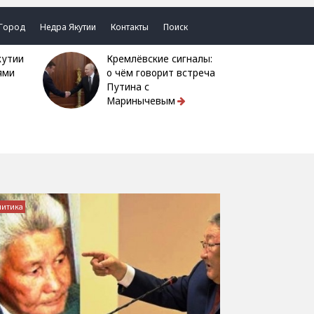
Город
Недра Якутии
Контакты
Поиск
Кремлёвские сигналы:
ями
о чём говорит встреча
Путина с
Маринычевым
литика