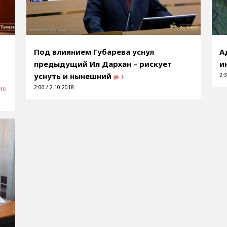
Под влиянием Губарева уснул
А
предыдущий Ил Дархан – рискует
и
уснуть и нынешний
2:3
1
2:00 / 2.10.2018
10