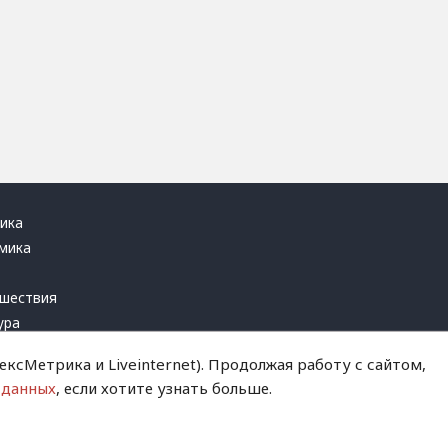
ика
мика
ь
шествия
ура
блика
ксМетрика и Liveinternet). Продолжая работу с сайтом,
инал
 данных
, если хотите узнать больше.
т это терпеть