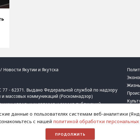
ть
/ Новости Якутии и Якутска
Полит
Эконо
Жизн
 77 - 62371. Выдано Федеральной службой по надзору
Проис
й и массовых коммуникаций (Роскомнадзор)
Культ
ением отдельных авторов и героев публикаций.
Респу
 активная ссылка на сайт.
ские данные о пользователях системам веб-аналитики (Янде
Крим
 ознакомьтесь с нашей
политикой обработки персональных
Успех
в
и
запрещенных организаций
Хвати
ПРОДОЛЖИТЬ
Город