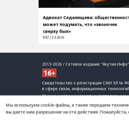
Адвокат Седалищева: общественнос
может подумать, что «звоночек
сверху был»
9:07 / 2.3.2016
2013-2026 / Сетевое издание "Якутия.Инфо"
Свидетельство о регистрации СМИ ЭЛ № ФС
в сфере связи, информационных технологи
Мнение редакции может не совпадать с мн
При использовании материалов обязательна
Мы используем cookie-файлы, а также передаем техниче
Политика обработки персональных данных
вы даете нам разрешение на эти действия. Пожалуйста,
На сайте возможны упоминания
иноагенто