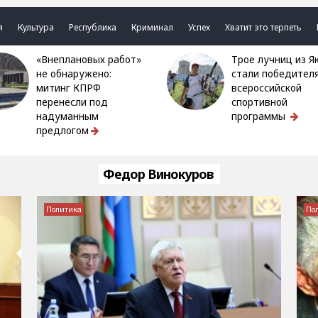
я
Культура
Республика
Криминал
Успех
Хватит это терпеть
«Внеплановых работ»
Трое лучниц из Якутии
не обнаружено:
стали победител
митинг КПРФ
всероссийской
перенесли под
спортивной
надуманным
программы
предлогом
Федор Винокуров
Политика
По