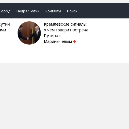
Город
Недра Якутии
Контакты
Поиск
Кремлёвские сигналы:
ями
о чём говорит встреча
Путина с
Маринычевым