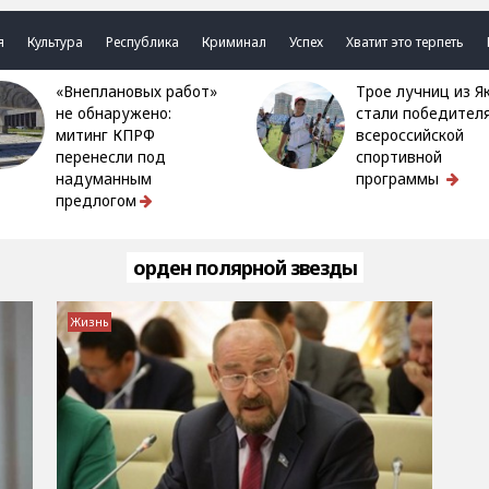
я
Культура
Республика
Криминал
Успех
Хватит это терпеть
«Внеплановых работ»
Трое лучниц из Якутии
не обнаружено:
стали победител
митинг КПРФ
всероссийской
перенесли под
спортивной
надуманным
программы
предлогом
орден полярной звезды
Жизнь