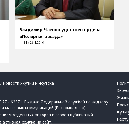
Владимир Членов удостоен ордена
«Полярная звезда»
11:54 / 26.4.2016
/ Новости Якутии и Якутска
Полит
Эконо
Жизн
 77 - 62371. Выдано Федеральной службой по надзору
Проис
й и массовых коммуникаций (Роскомнадзор)
Культ
ением отдельных авторов и героев публикаций.
Респу
 активная ссылка на сайт.
Крим