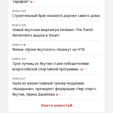
тарифов?
3
06.08 в 13:47
Строительный брак оказался дороже самого дома
06.08 в 13:20
Новый якутская видеоигра Kindawn: The Parish
Remembers вышла в Steam
05.08 в 17:36
Фильм «Уроки якутского» покажут на НТВ
05.08 в 17:23
Трое лучниц из Якутии стали победителями
всероссийской спортивной программы
1
05.08 в 16:21
Ушла из жизни главный тренер Академии
«Кындыкан», президент федерации «Чир спорт»
Якутии, Ирина Данилова
1
Лента новостей