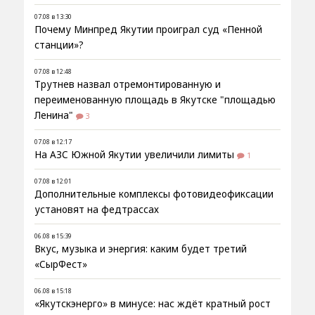
07.08 в 13:30
Почему Минпред Якутии проиграл суд «Пенной
станции»?
07.08 в 12:48
Трутнев назвал отремонтированную и
переименованную площадь в Якутске "площадью
Ленина"
3
07.08 в 12:17
На АЗС Южной Якутии увеличили лимиты
1
07.08 в 12:01
Дополнительные комплексы фотовидеофиксации
установят на федтрассах
06.08 в 15:39
Вкус, музыка и энергия: каким будет третий
«СырФест»
06.08 в 15:18
«Якутскэнерго» в минусе: нас ждёт кратный рост