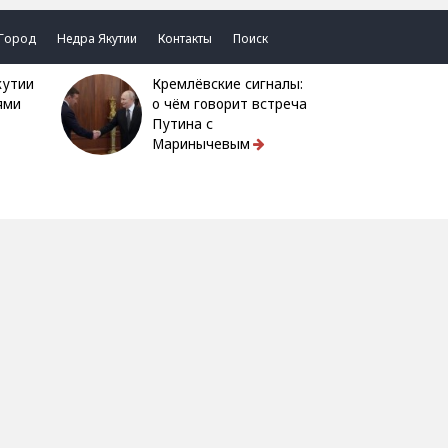
Город
Недра Якутии
Контакты
Поиск
Кремлёвские сигналы:
ями
о чём говорит встреча
Путина с
Маринычевым