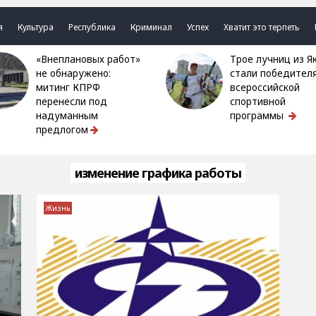
я
Культура
Республика
Криминал
Успех
Хватит это терпеть
«Внеплановых работ»
Трое лучниц из Якутии
не обнаружено:
стали победител
митинг КПРФ
всероссийской
перенесли под
спортивной
надуманным
программы
предлогом
изменение графика работы
Жизнь