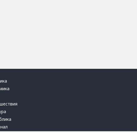
ика
мика
ь
шествия
ура
блика
инал