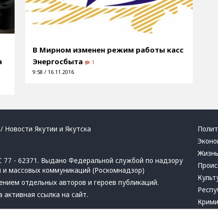
В Мирном изменен режим работы касс
а
Энергосбыта
1
9:58 / 16.11.2016
/ Новости Якутии и Якутска
Полит
Эконо
Жизн
 77 - 62371. Выдано Федеральной службой по надзору
Проис
й и массовых коммуникаций (Роскомнадзор)
Культ
ением отдельных авторов и героев публикаций.
Респу
 активная ссылка на сайт.
Крим
Успех