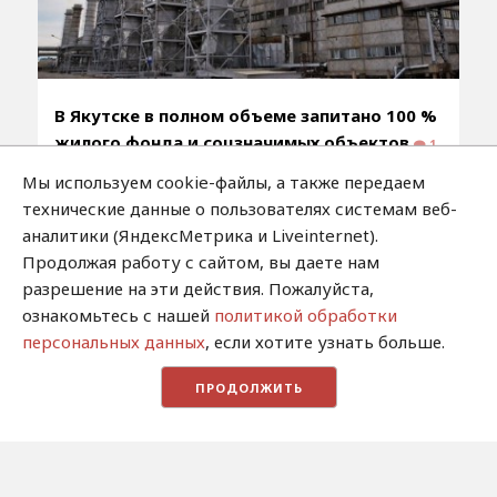
В Якутске в полном объеме запитано 100 %
жилого фонда и соцзначимых объектов
1
5:15 / 2.10.2017
Мы используем cookie-файлы, а также передаем
технические данные о пользователях системам веб-
аналитики (ЯндексМетрика и Liveinternet).
Продолжая работу с сайтом, вы даете нам
2013-2026 / Сетевое издание "Якутия.Инфо"/
разрешение на эти действия. Пожалуйста,
Новости Якутии и Якутска
ознакомьтесь с нашей
политикой обработки
персональных данных
, если хотите узнать больше.
Свидетельство о регистрации СМИ ЭЛ № ФС 77 -
62371. Выдано Федеральной службой по надзору в
ПРОДОЛЖИТЬ
сфере связи, информационных технологий и
массовых коммуникаций (Роскомнадзор)
Мнение редакции может не совпадать с мнением
отдельных авторов и героев публикаций.