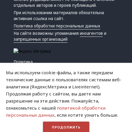
отдельных авторов и героев публикаций.
При использовании материалов обязательна
активная ссылка на сайт.
Политика обработки персональных данных
На сайте возможны упоминания
иноагентов
и
запрещенных организаций
Политика
Экономика
Мы используем cookie-файлы, а также передаем
Жизнь
технические данные о пользователях системам веб-
Происшествия
аналитики (ЯндексМетрика и Liveinternet).
Культура
Продолжая работу с сайтом, вы даете нам
Республика
разрешение на эти действия. Пожалуйста,
Криминал
ознакомьтесь с нашей
политикой обработки
Успех
персональных данных
, если хотите узнать больше.
Хватит это терпеть
ПРОДОЛЖИТЬ
Город