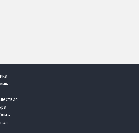
ика
мика
ь
шествия
ура
блика
инал
т это терпеть