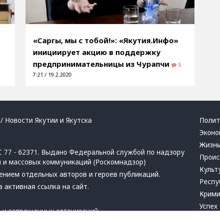
«Саргы, мы с тобой!»: «Якутия.Инфо»
ы
инициирует акцию в поддержку
предпринимательницы из Чурапчи
5
7:21 / 19.2.2020
/ Новости Якутии и Якутска
Полит
Эконо
Жизн
 77 - 62371. Выдано Федеральной службой по надзору
Проис
й и массовых коммуникаций (Роскомнадзор)
Культ
ением отдельных авторов и героев публикаций.
Респу
 активная ссылка на сайт.
Крим
Успех
в
и
запрещенных организаций
Хвати