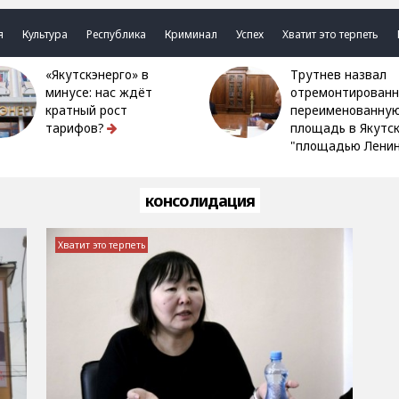
я
Культура
Республика
Криминал
Успех
Хватит это терпеть
«Якутскэнерго» в
Трутнев назвал
минусе: нас ждёт
отремонтированн
кратный рост
переименованну
тарифов?
площадь в Якутс
"площадью Ленин
консолидация
Хватит это терпеть