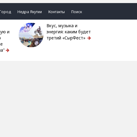
Город
Недра Якутии
Контакты
Поиск
Вкус, музыка и
ую и
энергия: каким будет
ю
третий «СырФест»
ке
а"