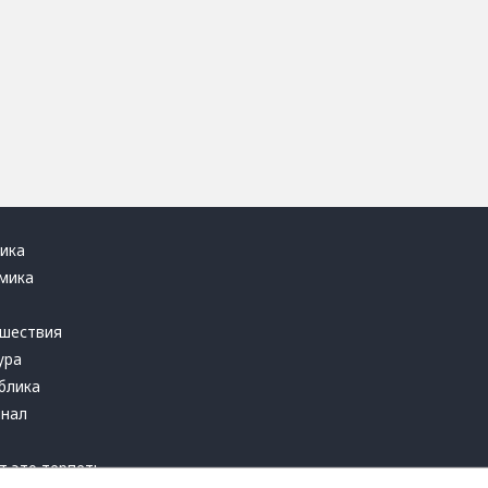
ика
мика
ь
шествия
ура
блика
инал
т это терпеть