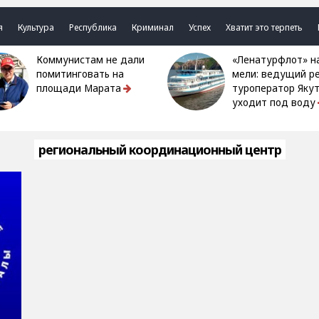
я
Культура
Республика
Криминал
Успех
Хватит это терпеть
Коммунистам не дали
«Ленатурфлот» на
помитинговать на
мели: ведущий р
площади Марата
туроператор Яку
уходит под воду
региональный координационный центр