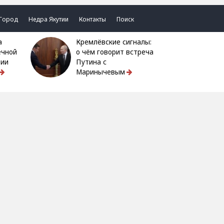
Город
Недра Якутии
Контакты
Поиск
Кремлёвские сигналы:
ечной
о чём говорит встреча
тии
Путина с
Маринычевым