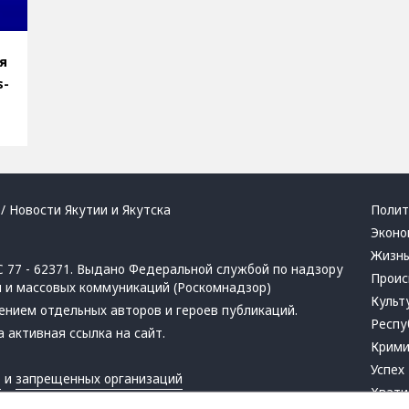
я
s-
/ Новости Якутии и Якутска
Полит
Эконо
Жизн
 77 - 62371. Выдано Федеральной службой по надзору
Проис
й и массовых коммуникаций (Роскомнадзор)
Культ
ением отдельных авторов и героев публикаций.
Респу
 активная ссылка на сайт.
Крим
Успех
в
и
запрещенных организаций
Хвати