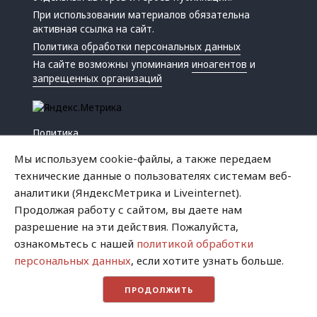
При использовании материалов обязательна
активная ссылка на сайт.
Политика обработки персональных данных
На сайте возможны упоминания
иноагентов
и
запрещенных организаций
Политика
Экономика
Мы используем cookie-файлы, а также передаем
Жизнь
технические данные о пользователях системам веб-
Происшествия
аналитики (ЯндексМетрика и Liveinternet).
Культура
Продолжая работу с сайтом, вы даете нам
Республика
разрешение на эти действия. Пожалуйста,
Криминал
ознакомьтесь с нашей
политикой обработки
Успех
персональных данных
, если хотите узнать больше.
Хватит это терпеть
ПРОДОЛЖИТЬ
Город