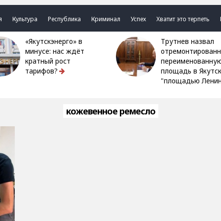
я
Культура
Республика
Криминал
Успех
Хватит это терпеть
«Якутскэнерго» в
Трутнев назвал
минусе: нас ждёт
отремонтированн
кратный рост
переименованну
тарифов?
площадь в Якутс
"площадью Ленин
кожевенное ремесло