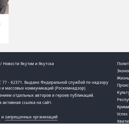
н
/ Новости Якутии и Якутска
Полит
Эконо
Жизн
 77 - 62371. Выдано Федеральной службой по надзору
Проис
й и массовых коммуникаций (Роскомнадзор)
Культ
ением отдельных авторов и героев публикаций.
Респу
 активная ссылка на сайт.
Крим
Успех
в
и
запрещенных организаций
Хвати
Город