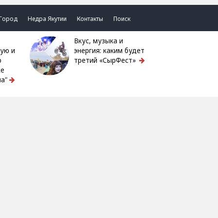
Город
Недра Якутии
Контакты
Поиск
Вкус, музыка и
ую и
энергия: каким будет
ю
третий «СырФест»
ке
а"