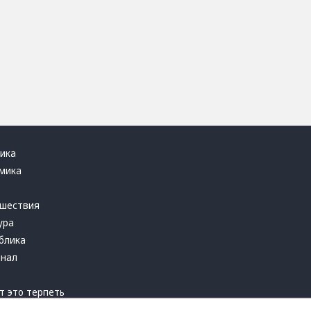
ика
мика
ь
шествия
ура
блика
инал
т это терпеть