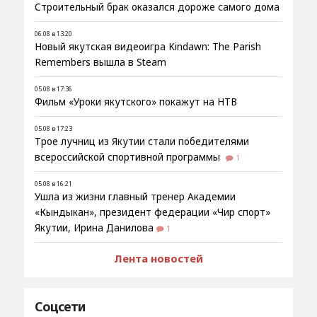
Строительный брак оказался дороже самого дома
06.08 в 13:20
Новый якутская видеоигра Kindawn: The Parish
Remembers вышла в Steam
05.08 в 17:36
Фильм «Уроки якутского» покажут на НТВ
05.08 в 17:23
Трое лучниц из Якутии стали победителями
всероссийской спортивной программы
1
05.08 в 16:21
Ушла из жизни главный тренер Академии
«Кындыкан», президент федерации «Чир спорт»
Якутии, Ирина Данилова
1
Лента новостей
Соцсети