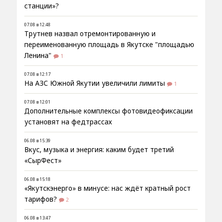
станции»?
07.08 в 12:48
Трутнев назвал отремонтированную и
переименованную площадь в Якутске "площадью
Ленина"
1
07.08 в 12:17
На АЗС Южной Якутии увеличили лимиты
1
07.08 в 12:01
Дополнительные комплексы фотовидеофиксации
установят на федтрассах
06.08 в 15:39
Вкус, музыка и энергия: каким будет третий
«СырФест»
06.08 в 15:18
«Якутскэнерго» в минусе: нас ждёт кратный рост
тарифов?
2
06.08 в 13:47