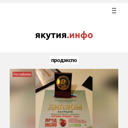
продэкспо
Республика