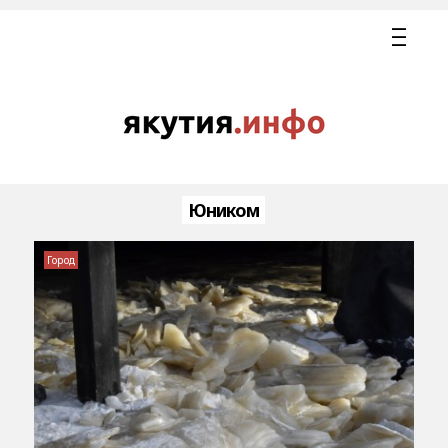
Юником
Город