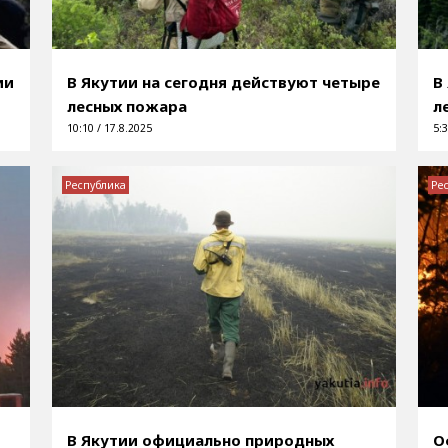
ии
В Якутии на сегодня действуют четыре
В
лесных пожара
л
10:10 / 17.8.2025
5:3
Республика
Ре
В Якутии официально природных
О