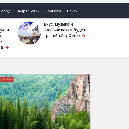
Город
Недра Якутии
Контакты
Поиск
Вкус, музыка и
ую и
энергия: каким будет
ю
третий «СырФест»
ке
а"
спублика