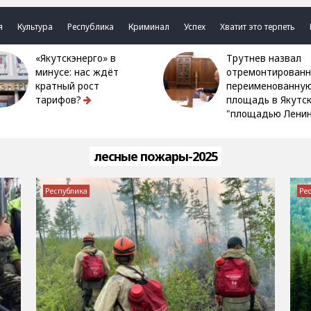
я
Культура
Республика
Криминал
Успех
Хватит это терпеть
«Якутскэнерго» в
Трутнев назвал
минусе: нас ждёт
отремонтированн
кратный рост
переименованну
тарифов?
площадь в Якутс
"площадью Ленин
лесные пожары-2025
Республика
Ре