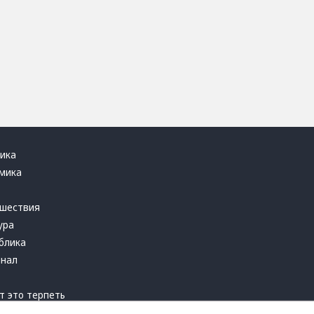
ика
мика
ь
шествия
ура
блика
инал
т это терпеть