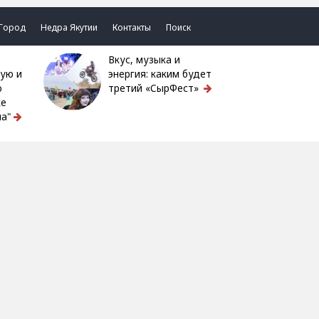
Город
Недра Якутии
Контакты
Поиск
Вкус, музыка и
ую и
энергия: каким будет
ю
третий «СырФест»
ке
а"