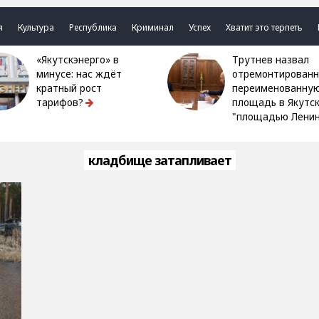
я
Культура
Республика
Криминал
Успех
Хватит это терпеть
«Якутскэнерго» в
Трутнев назвал
минусе: нас ждёт
отремонтированн
кратный рост
переименованну
тарифов?
площадь в Якутс
"площадью Ленин
кладбище затапливает