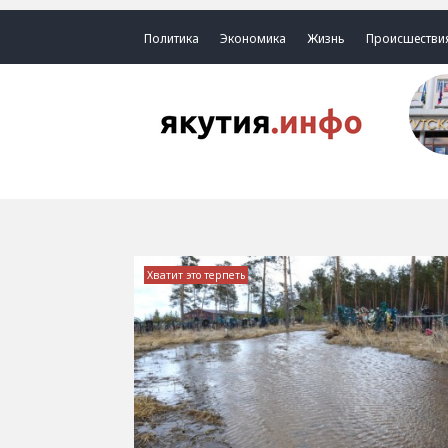
Политика
Экономика
Жизнь
Происшестви
Хватит это терпеть