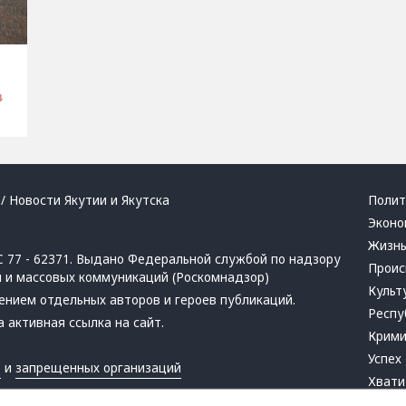
4
/ Новости Якутии и Якутска
Полит
Эконо
Жизн
 77 - 62371. Выдано Федеральной службой по надзору
Проис
й и массовых коммуникаций (Роскомнадзор)
Культ
ением отдельных авторов и героев публикаций.
Респу
 активная ссылка на сайт.
Крим
Успех
в
и
запрещенных организаций
Хвати
Город