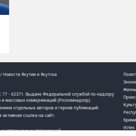
/ Новости Якутии и Якутска
Полит
Эконо
Жизн
 77 - 62371. Выдано Федеральной службой по надзору
Проис
й и массовых коммуникаций (Роскомнадзор)
Культ
ением отдельных авторов и героев публикаций.
Респу
 активная ссылка на сайт.
Крим
Успех
в
и
запрещенных организаций
Хвати