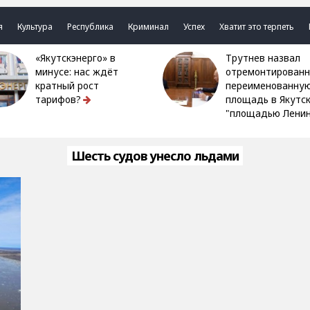
я
Культура
Республика
Криминал
Успех
Хватит это терпеть
«Якутскэнерго» в
Трутнев назвал
минусе: нас ждёт
отремонтированн
кратный рост
переименованну
тарифов?
площадь в Якутс
"площадью Ленин
Шесть судов унесло льдами