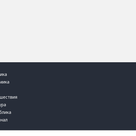
ика
мика
ь
шествия
ура
блика
инал
т это терпеть