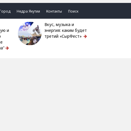
Город
Недра Якутии
Контакты
Поиск
Вкус, музыка и
ую и
энергия: каким будет
ю
третий «СырФест»
ке
а"